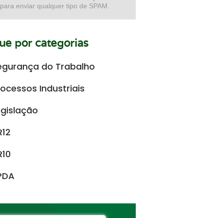
 para enviar qualquer tipo de SPAM.
e por categorias
egurança do Trabalho
rocessos Industriais
egislação
R12
R10
PDA