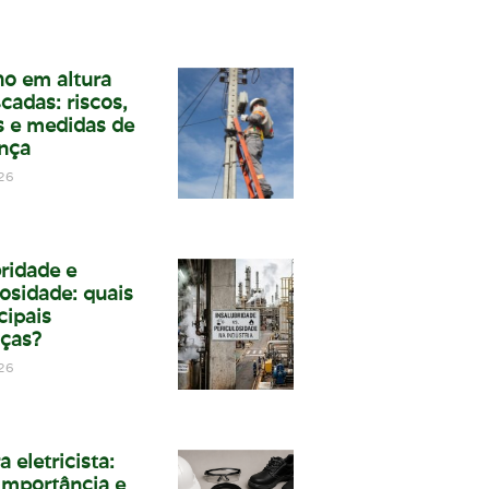
ho em altura
cadas: riscos,
 e medidas de
nça
26
bridade e
osidade: quais
cipais
nças?
26
a eletricista:
 importância e