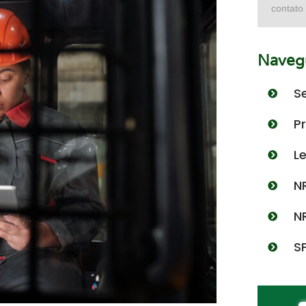
contato
Navegu
S
P
L
N
N
S