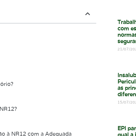
Trabal
com es
normas
segura
21/07/20
Insalu
Pericul
ório?
as prin
difere
15/07/20
 NR12?
EPI par
ação à NR12 com a Adequada
qual a