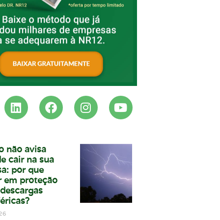
o não avisa
e cair na sua
a: por que
ir em proteção
 descargas
éricas?
26