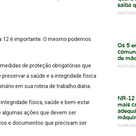
saiba q
06/07/20
ra 12 é importante. O mesmo podemos
Os 5 e
comun
de máq
 medidas de proteção obrigatórias que
02/07/20
reservar a saúde e a integridade física
ário em sua rotina de trabalho diária.
NR-12 
integridade física, saúde e bem-estar
mais c
adequa
ce algumas ações que devem ser
máqui
ontos e documentos que precisam ser
22/06/20