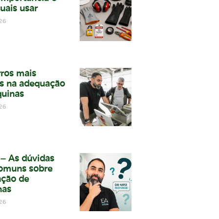
uais usar
26
rros mais
s na adequação
uinas
26
– As dúvidas
omuns sobre
ção de
nas
26