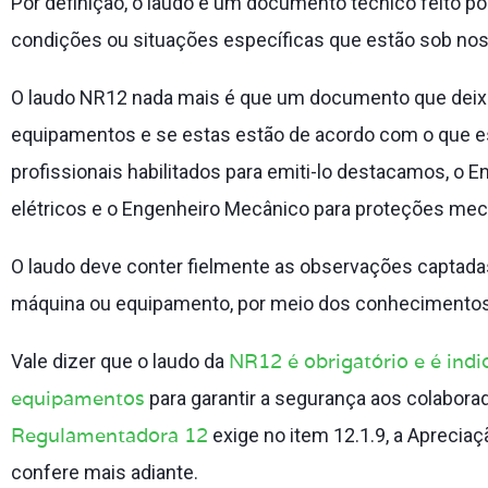
Por definição, o laudo é um documento técnico feito po
condições ou situações específicas que estão sob no
O laudo NR12 nada mais é que um documento que deixa
equipamentos e se estas estão de acordo com o que e
profissionais habilitados para emiti-lo destacamos, o E
elétricos e o Engenheiro Mecânico para proteções mec
O laudo deve conter fielmente as observações captadas
máquina ou equipamento, por meio dos conhecimentos
NR12 é obrigatório e é ind
Vale dizer que o laudo da
equipamentos
para garantir a segurança aos colabora
Regulamentadora 12
exige no item 12.1.9, a Aprecia
confere mais adiante.