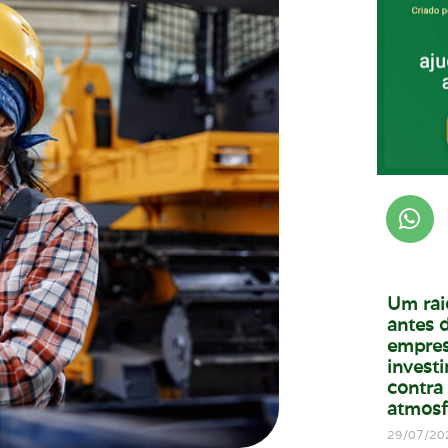
Um rai
antes d
empres
invest
contra
atmosf
29/07/20