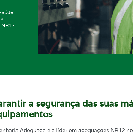
 saúde
us
o NR12.
arantir a segurança das suas m
quipamentos
nharia Adequada é a líder em adequações NR12 no B