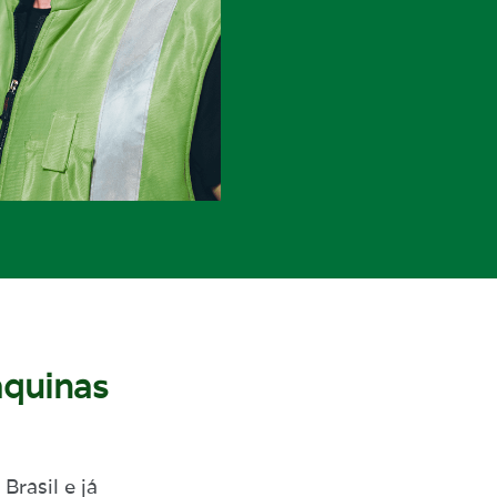
áquinas
rasil e já