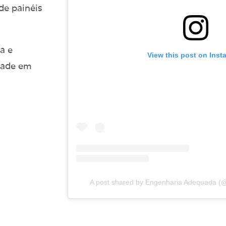
de painéis
a e
View this post on Inst
dade em
A post shared by Engenharia Adequada (