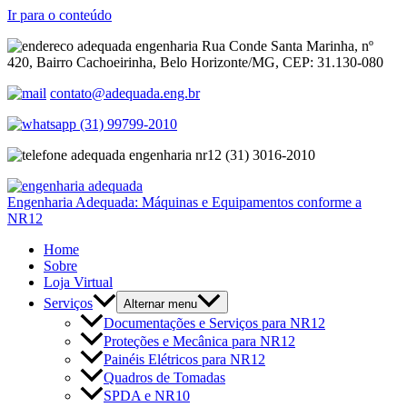
Ir para o conteúdo
Rua Conde Santa Marinha, nº
420, Bairro Cachoeirinha, Belo Horizonte/MG, CEP: 31.130-080
contato@adequada.eng.br
(31) 99799-2010
(31) 3016-2010
Engenharia Adequada: Máquinas e Equipamentos conforme a
NR12
Home
Sobre
Loja Virtual
Serviços
Alternar menu
Documentações e Serviços para NR12
Proteções e Mecânica para NR12
Painéis Elétricos para NR12
Quadros de Tomadas
SPDA e NR10