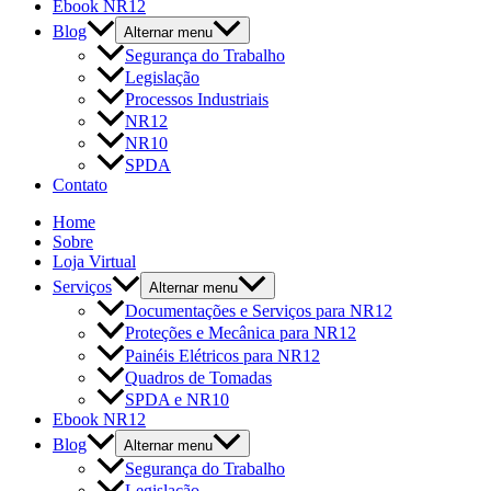
Ebook NR12
Blog
Alternar menu
Segurança do Trabalho
Legislação
Processos Industriais
NR12
NR10
SPDA
Contato
Home
Sobre
Loja Virtual
Serviços
Alternar menu
Documentações e Serviços para NR12
Proteções e Mecânica para NR12
Painéis Elétricos para NR12
Quadros de Tomadas
SPDA e NR10
Ebook NR12
Blog
Alternar menu
Segurança do Trabalho
Legislação