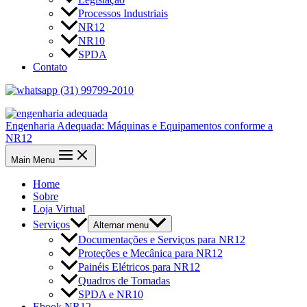
Processos Industriais
NR12
NR10
SPDA
Contato
(31) 99799-2010
Engenharia Adequada: Máquinas e Equipamentos conforme a
NR12
Main Menu
Home
Sobre
Loja Virtual
Serviços
Alternar menu
Documentações e Serviços para NR12
Proteções e Mecânica para NR12
Painéis Elétricos para NR12
Quadros de Tomadas
SPDA e NR10
Ebook NR12