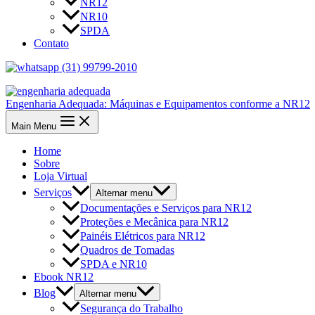
NR12
NR10
SPDA
Contato
(31) 99799-2010
Engenharia Adequada: Máquinas e Equipamentos conforme a NR12
Main Menu
Home
Sobre
Loja Virtual
Serviços
Alternar menu
Documentações e Serviços para NR12
Proteções e Mecânica para NR12
Painéis Elétricos para NR12
Quadros de Tomadas
SPDA e NR10
Ebook NR12
Blog
Alternar menu
Segurança do Trabalho