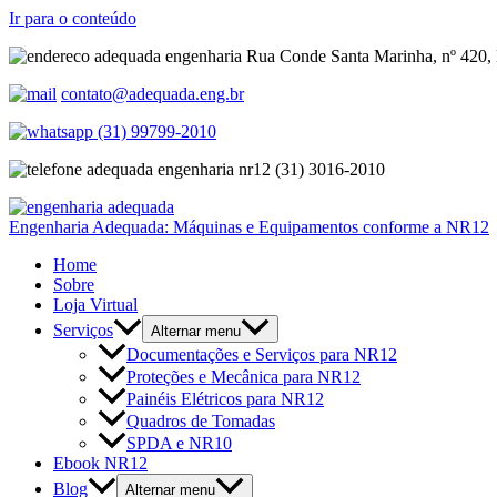
Ir para o conteúdo
Rua Conde Santa Marinha, nº 420, 
contato@adequada.eng.br
(31) 99799-2010
(31) 3016-2010
Engenharia Adequada: Máquinas e Equipamentos conforme a NR12
Home
Sobre
Loja Virtual
Serviços
Alternar menu
Documentações e Serviços para NR12
Proteções e Mecânica para NR12
Painéis Elétricos para NR12
Quadros de Tomadas
SPDA e NR10
Ebook NR12
Blog
Alternar menu