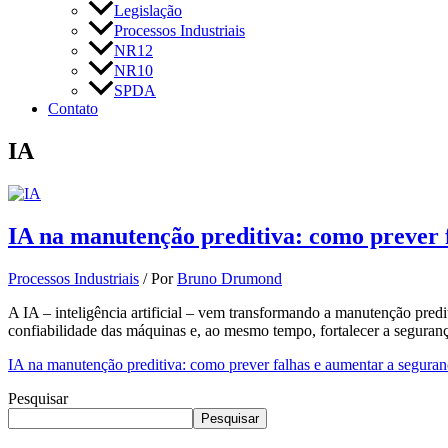
Legislação
Processos Industriais
NR12
NR10
SPDA
Contato
IA
IA na manutenção preditiva: como prever 
Processos Industriais
/ Por
Bruno Drumond
A IA – inteligência artificial – vem transformando a manutenção pred
confiabilidade das máquinas e, ao mesmo tempo, fortalecer a segur
IA na manutenção preditiva: como prever falhas e aumentar a segura
Pesquisar
Pesquisar