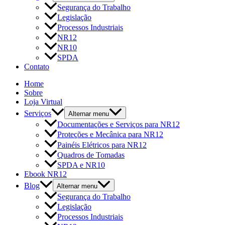
Segurança do Trabalho
Legislação
Processos Industriais
NR12
NR10
SPDA
Contato
Home
Sobre
Loja Virtual
Serviços
Alternar menu
Documentações e Serviços para NR12
Proteções e Mecânica para NR12
Painéis Elétricos para NR12
Quadros de Tomadas
SPDA e NR10
Ebook NR12
Blog
Alternar menu
Segurança do Trabalho
Legislação
Processos Industriais