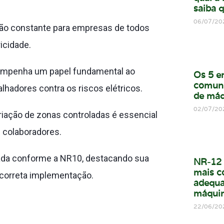
saiba q
06/07/20
ão constante para empresas de todos
icidade.
empenha um papel fundamental ao
Os 5 e
comun
alhadores contra os riscos elétricos.
de máq
02/07/20
riação de zonas controladas é essencial
s colaboradores.
lada conforme a NR10, destacando sua
NR-12 
mais c
 correta implementação.
adequa
máqui
22/06/20