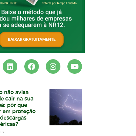
o não avisa
e cair na sua
a: por que
ir em proteção
 descargas
éricas?
26