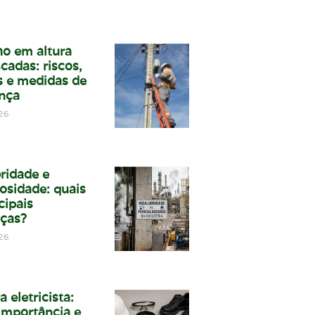
ho em altura
cadas: riscos,
 e medidas de
nça
26
bridade e
osidade: quais
cipais
nças?
26
a eletricista:
 importância e