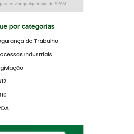
 para enviar qualquer tipo de SPAM.
e por categorias
egurança do Trabalho
rocessos Industriais
egislação
R12
R10
PDA