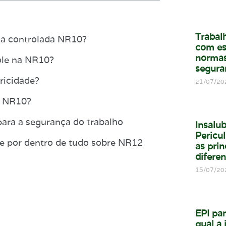
Trabal
ona controlada NR10?
com es
normas
ole na NR10?
segura
tricidade?
21/07/20
a NR10?
ara a segurança do trabalho
Insalu
Pericul
e por dentro de tudo sobre NR12
as prin
difere
15/07/20
EPI par
qual a