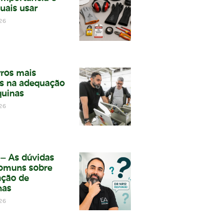
uais usar
26
rros mais
s na adequação
uinas
26
– As dúvidas
omuns sobre
ção de
nas
26