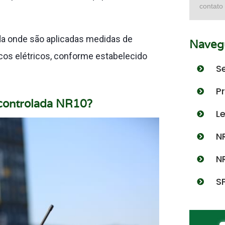
contato
a onde são aplicadas medidas de
Navegu
scos elétricos, conforme estabelecido
S
P
 controlada NR10?
L
N
N
S