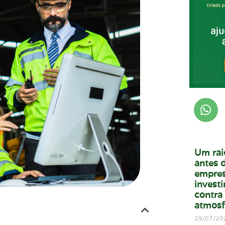
Um rai
antes d
empres
invest
contra
atmosf
29/07/20