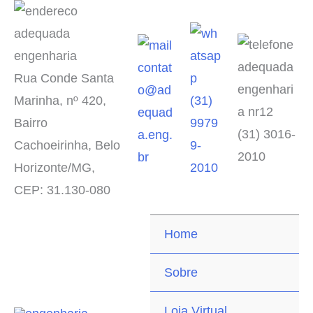
contat
Rua Conde Santa
o@ad
Marinha, nº 420,
(31)
equad
Bairro
9979
(31) 3016-
a.eng.
Cachoeirinha, Belo
9-
2010
br
Horizonte/MG,
2010
CEP: 31.130-080
Home
Sobre
Loja Virtual