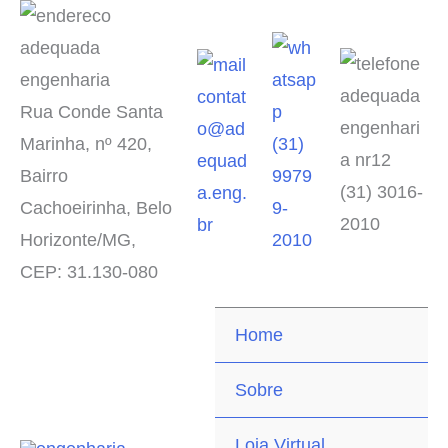
contat
Rua Conde Santa
o@ad
Marinha, nº 420,
(31)
equad
Bairro
9979
(31) 3016-
a.eng.
Cachoeirinha, Belo
9-
2010
br
Horizonte/MG,
2010
CEP: 31.130-080
Home
Sobre
Loja Virtual