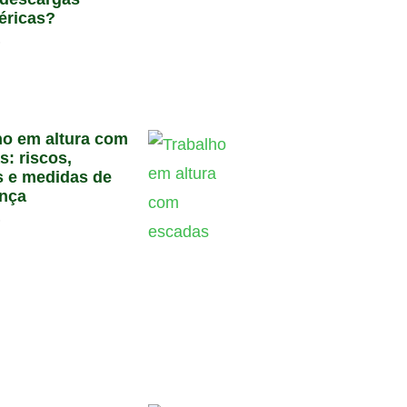
éricas?
6
ho em altura com
s: riscos,
 e medidas de
nça
6