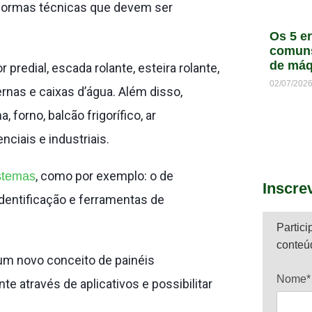
s normas técnicas que devem ser
Os 5 e
comun
de máq
predial, escada rolante, esteira rolante,
02/07/202
rnas e caixas d’água. Além disso,
forno, balcão frigorífico, ar
ciais e industriais.
, como por exemplo: o de
istemas
Inscre
 identificação e ferramentas de
Partici
conteú
 um novo conceito de painéis
Nome*
 através de aplicativos e possibilitar