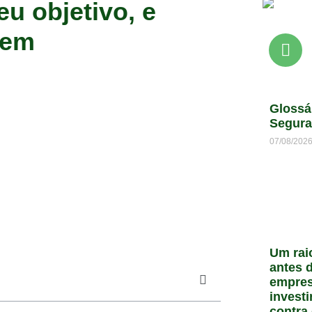
eu objetivo, e
gem
Glossá
Segura
07/08/202
Um rai
antes d
empres
invest
contra