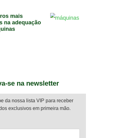
rros mais
s na adequação
uinas
6
va-se na newsletter
pe da nossa lista VIP para receber
dos exclusivos em primeira mão.