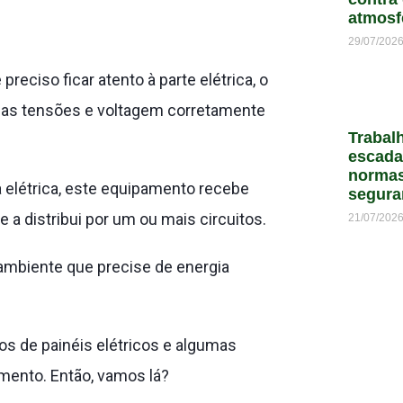
atmosf
29/07/202
preciso ficar atento à parte elétrica, o
ão das tensões e voltagem corretamente
Trabal
escada
normas
elétrica, este equipamento recebe
segura
 a distribui por um ou mais circuitos.
21/07/202
 ambiente que precise de energia
s de painéis elétricos e algumas
amento. Então, vamos lá?