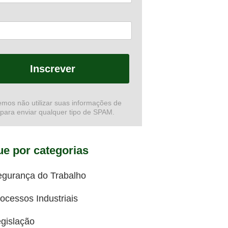
Inscrever
mos não utilizar suas informações de
 para enviar qualquer tipo de SPAM.
e por categorias
egurança do Trabalho
ocessos Industriais
gislação