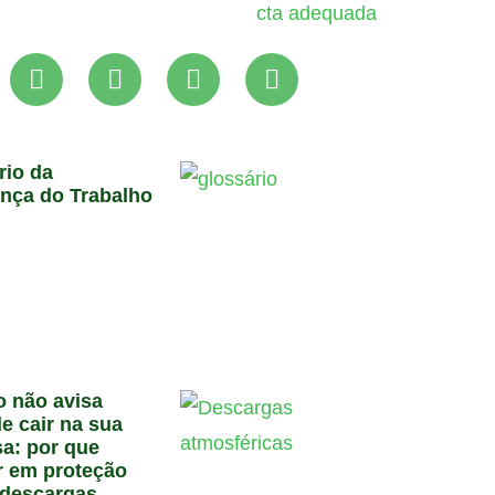
rio da
nça do Trabalho
6
o não avisa
e cair na sua
a: por que
ir em proteção
 descargas