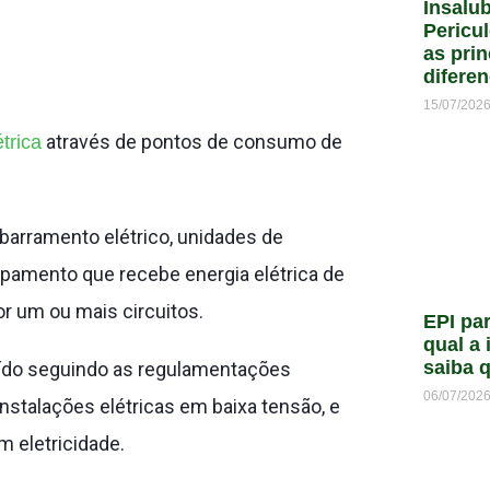
Insalu
Pericu
as prin
difere
15/07/202
através de pontos de consumo de
étrica
 barramento elétrico, unidades de
ipamento que recebe energia elétrica de
r um ou mais circuitos.
EPI par
qual a 
saiba 
ruído seguindo as regulamentações
06/07/202
instalações elétricas em baixa tensão, e
m eletricidade.