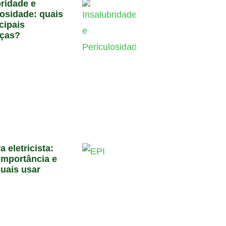
bridade e
losidade: quais
cipais
nças?
6
a eletricista:
importância e
quais usar
6