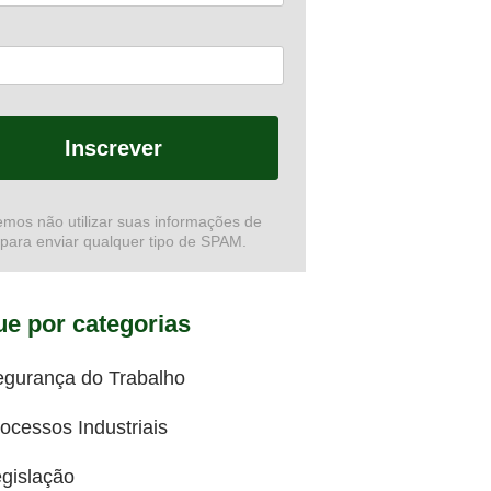
Inscrever
mos não utilizar suas informações de
 para enviar qualquer tipo de SPAM.
e por categorias
egurança do Trabalho
ocessos Industriais
gislação