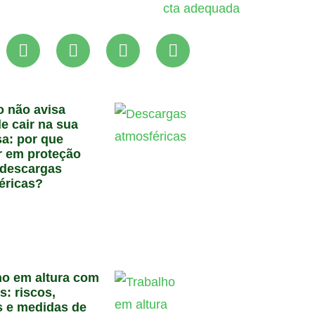
o não avisa
e cair na sua
a: por que
ir em proteção
 descargas
éricas?
6
ho em altura com
s: riscos,
 e medidas de