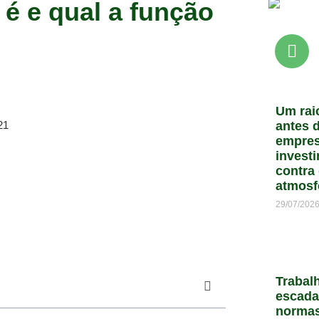
 é e qual a função
Um rai
21
antes d
empres
invest
contra
atmosf
29/07/202
Trabal
escada
normas