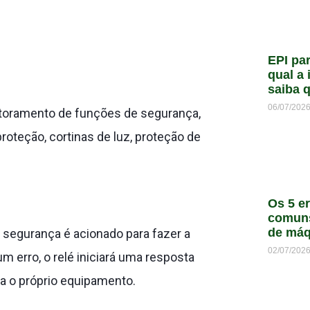
EPI par
qual a 
saiba 
06/07/202
nitoramento de funções de segurança,
proteção, cortinas de luz, proteção de
Os 5 e
comun
de máq
 segurança é acionado para fazer a
02/07/202
m erro, o relé iniciará uma resposta
ra o próprio equipamento.