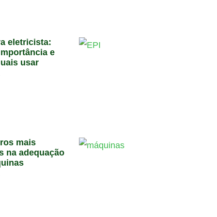
a eletricista:
importância e
quais usar
6
rros mais
s na adequação
uinas
6