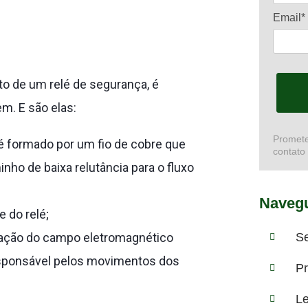
Email*
to de um relé de segurança, é
m. E são elas:
Promete
 formado por um fio de cobre que
contato
ho de baixa relutância para o fluxo
Navegu
e do relé;
ração do campo eletromagnético
S
esponsável pelos movimentos dos
Pr
Le