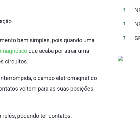
N
cação.
N
S
namento bem simples, pois quando uma
que acaba por atrair uma
omagnético
s circuitos.
interrompida, o campo eletromagnético
contatos voltem para as suas posições
 relés, podendo ter contatos: