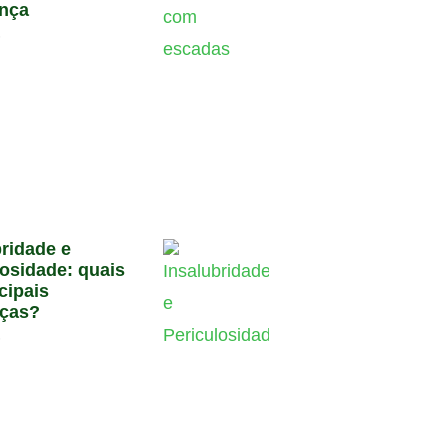
nça
6
bridade e
losidade: quais
cipais
nças?
6