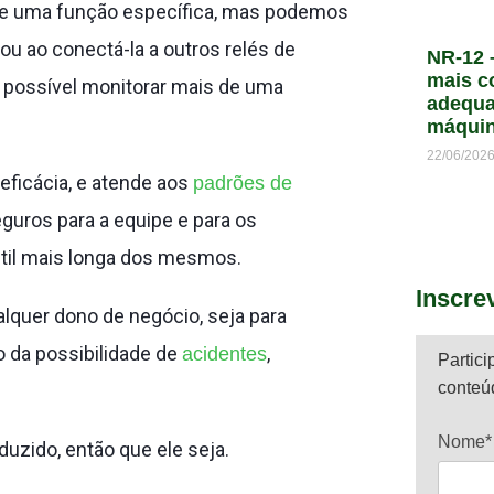
 de uma função específica, mas podemos
u ao conectá-la a outros relés de
NR-12 
mais c
é possível monitorar mais de uma
adequa
máqui
22/06/202
eficácia, e atende aos
padrões de
guros para a equipe e para os
til mais longa dos mesmos.
Inscre
alquer dono de negócio, seja para
o da possibilidade de
,
acidentes
Partici
conteú
Nome*
uzido, então que ele seja.