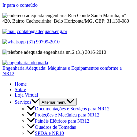
Ir para o conteúdo
Rua Conde Santa Marinha, nº
420, Bairro Cachoeirinha, Belo Horizonte/MG, CEP: 31.130-080
contato@adequada.eng.br
(31) 99799-2010
(31) 3016-2010
Engenharia Adequada: Máquinas e Equipamentos conforme a
NR12
Home
Sobre
Loja Virtual
Serviços
Alternar menu
Documentações e Serviços para NR12
Proteções e Mecânica para NR12
Painéis Elétricos para NR12
Quadros de Tomadas
SPDA e NR10