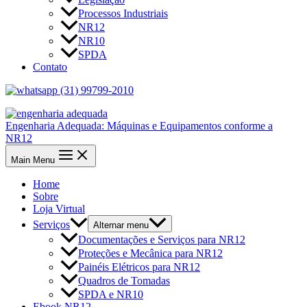
Processos Industriais
NR12
NR10
SPDA
Contato
(31) 99799-2010
Engenharia Adequada: Máquinas e Equipamentos conforme a
NR12
Main Menu
Home
Sobre
Loja Virtual
Serviços
Alternar menu
Documentações e Serviços para NR12
Proteções e Mecânica para NR12
Painéis Elétricos para NR12
Quadros de Tomadas
SPDA e NR10
Ebook NR12