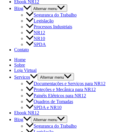
Ebook NR12
Blog
Alternar menu
Segurança do Trabalho
Legislação
Processos Industriais
NR12
NR10
SPDA
Contato
Home
Sobre
Loja Virtual
Serviços
Alternar menu
Documentações e Serviços para NR12
Proteções e Mecânica para NR12
Painéis Elétricos para NR12
Quadros de Tomadas
SPDA e NR10
Ebook NR12
Blog
Alternar menu
Segurança do Trabalho
Legislação