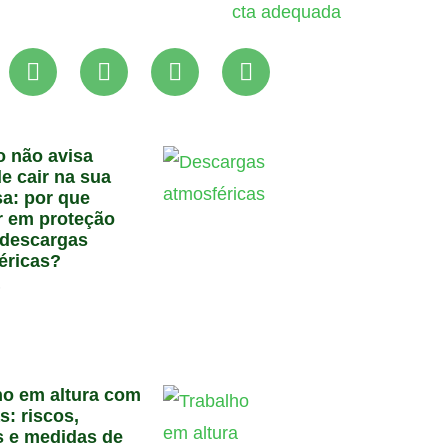
o não avisa
e cair na sua
a: por que
ir em proteção
 descargas
éricas?
6
ho em altura com
s: riscos,
 e medidas de