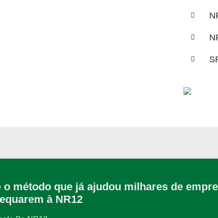
N
N
S
 o método que já ajudou milhares de empre
dequarem à NR12