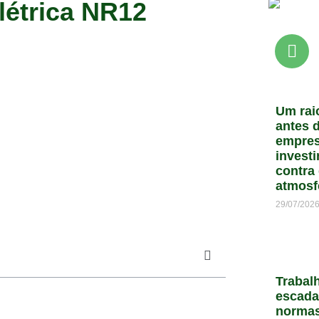
létrica NR12
Um rai
antes d
empres
invest
contra
atmosf
29/07/202
Trabal
escada
normas