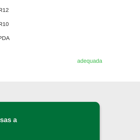
R12
R10
PDA
sas a