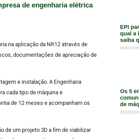
presa de engenharia elétrica
EPI par
qual a 
saiba 
ia na aplicação da NR12 através de
06/07/202
 riscos, documentações de apreciação de
tagem e instalação. A Engenharia
Os 5 e
ra cada tipo de máquina e
comun
rantia de 12 meses e acompanham os
de máq
02/07/202
o de um projeto 3D a fim de viabilizar