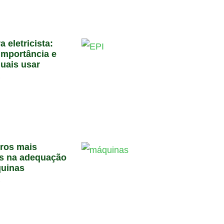
a eletricista:
importância e
quais usar
6
rros mais
s na adequação
uinas
6