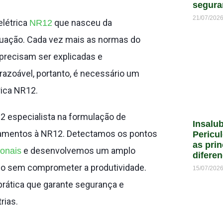
segura
21/07/202
létrica
que nasceu da
NR12
uação. Cada vez mais as normas do
precisam ser explicadas e
azoável, portanto, é necessário um
rica NR12.
2 especialista na formulação de
Insalu
pamentos à NR12. Detectamos os pontos
Pericu
as prin
e desenvolvemos um amplo
ionais
difere
ado sem comprometer a produtividade.
15/07/202
ática que garante segurança e
rias.