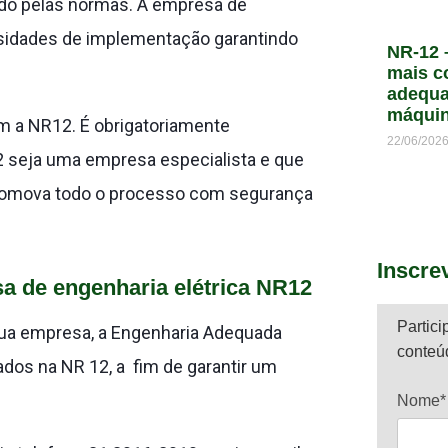
do pelas normas. A empresa de
ssidades de implementação garantindo
NR-12 
mais c
adequa
máqui
m a NR12. É obrigatoriamente
22/06/202
2 seja uma empresa especialista e que
romova todo o processo com segurança
Inscre
a de engenharia elétrica NR12
Partici
ua empresa, a Engenharia Adequada
conteú
os na NR 12, a fim de garantir um
Nome*