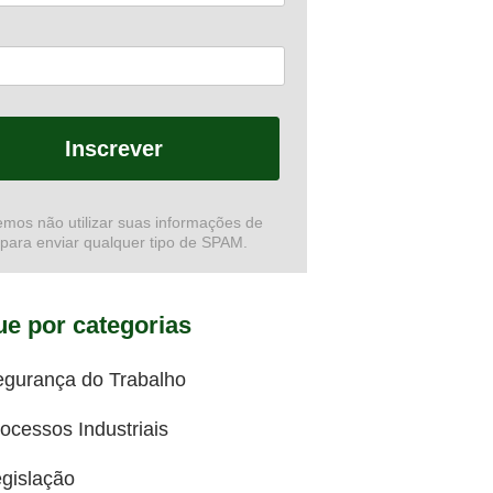
Inscrever
mos não utilizar suas informações de
 para enviar qualquer tipo de SPAM.
e por categorias
egurança do Trabalho
ocessos Industriais
gislação