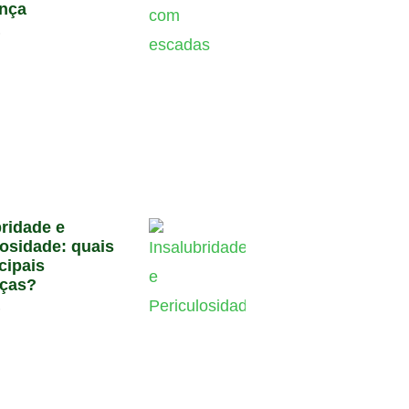
nça
6
bridade e
losidade: quais
cipais
nças?
6