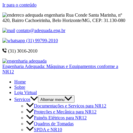
Ir para o conteúdo
Rua Conde Santa Marinha, nº
420, Bairro Cachoeirinha, Belo Horizonte/MG, CEP: 31.130-080
contato@adequada.eng.br
(31) 99799-2010
(31) 3016-2010
Engenharia Adequada: Máquinas e Equipamentos conforme a
NR12
Home
Sobre
Loja Virtual
Serviços
Alternar menu
Documentações e Serviços para NR12
Proteções e Mecânica para NR12
Painéis Elétricos para NR12
Quadros de Tomadas
SPDA e NR10