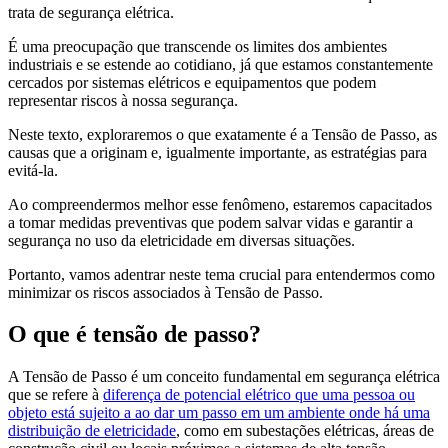
trata de segurança elétrica.
É uma preocupação que transcende os limites dos ambientes
industriais e se estende ao cotidiano, já que estamos constantemente
cercados por sistemas elétricos e equipamentos que podem
representar riscos à nossa segurança.
Neste texto, exploraremos o que exatamente é a Tensão de Passo, as
causas que a originam e, igualmente importante, as estratégias para
evitá-la.
Ao compreendermos melhor esse fenômeno, estaremos capacitados
a tomar medidas preventivas que podem salvar vidas e garantir a
segurança no uso da eletricidade em diversas situações.
Portanto, vamos adentrar neste tema crucial para entendermos como
minimizar os riscos associados à Tensão de Passo.
O que é tensão de passo?
A Tensão de Passo é um conceito fundamental em segurança elétrica
que se refere à
diferença de potencial elétrico que uma pessoa ou
objeto está sujeito a ao dar um passo em um ambiente onde há uma
distribuição de eletricidade
, como em subestações elétricas, áreas de