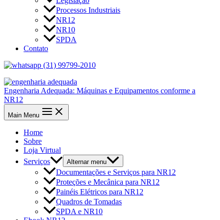
Legislação
Processos Industriais
NR12
NR10
SPDA
Contato
(31) 99799-2010
Engenharia Adequada: Máquinas e Equipamentos conforme a
NR12
Main Menu
Home
Sobre
Loja Virtual
Serviços
Alternar menu
Documentações e Serviços para NR12
Proteções e Mecânica para NR12
Painéis Elétricos para NR12
Quadros de Tomadas
SPDA e NR10