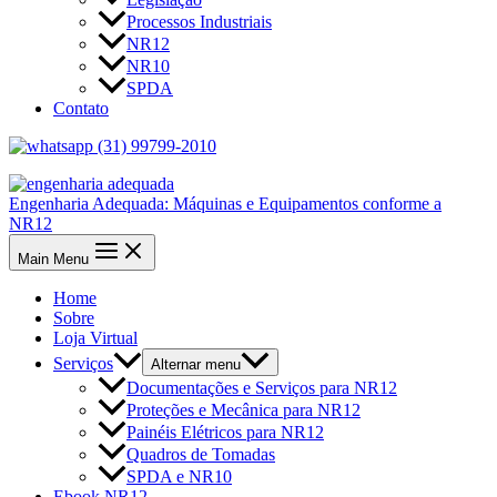
Processos Industriais
NR12
NR10
SPDA
Contato
(31) 99799-2010
Engenharia Adequada: Máquinas e Equipamentos conforme a
NR12
Main Menu
Home
Sobre
Loja Virtual
Serviços
Alternar menu
Documentações e Serviços para NR12
Proteções e Mecânica para NR12
Painéis Elétricos para NR12
Quadros de Tomadas
SPDA e NR10
Ebook NR12