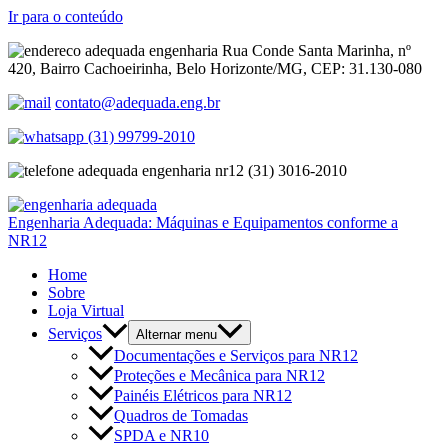
Ir para o conteúdo
Rua Conde Santa Marinha, nº
420, Bairro Cachoeirinha, Belo Horizonte/MG, CEP: 31.130-080
contato@adequada.eng.br
(31) 99799-2010
(31) 3016-2010
Engenharia Adequada: Máquinas e Equipamentos conforme a
NR12
Home
Sobre
Loja Virtual
Serviços
Alternar menu
Documentações e Serviços para NR12
Proteções e Mecânica para NR12
Painéis Elétricos para NR12
Quadros de Tomadas
SPDA e NR10