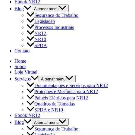
Ebook NR12
Blog
Alternar menu
Segurança do Trabalho
Legislação
Processos Industriais
NR12
NR10
SPDA
Contato
Home
Sobre
Loja Virtual
Serviços
Alternar menu
Documentações e Serviços para NR12
Proteções e Mecânica para NR12
Painéis Elétricos para NR12
Quadros de Tomadas
SPDA e NR10
Ebook NR12
Blog
Alternar menu
Segurança do Trabalho
Legislação