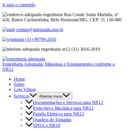
Ir para o conteúdo
Rua Conde Santa Marinha, nº
420, Bairro Cachoeirinha, Belo Horizonte/MG, CEP: 31.130-080
contato@adequada.eng.br
(31) 99799-2010
(31) 3016-2010
Engenharia Adequada: Máquinas e Equipamentos conforme a
NR12
Home
Sobre
Loja Virtual
Serviços
Alternar menu
Documentações e Serviços para NR12
Proteções e Mecânica para NR12
Painéis Elétricos para NR12
Quadros de Tomadas
SPDA e NR10