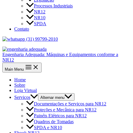
Processos Industriais
NR12
NR10
SPDA
Contato
(31) 99799-2010
Engenharia Adequada: Máquinas e Equipamentos conforme a
NR12
Main Menu
Home
Sobre
Loja Virtual
Serviços
Alternar menu
Documentações e Serviços para NR12
Proteções e Mecânica para NR12
Painéis Elétricos para NR12
Quadros de Tomadas
SPDA e NR10
Ebook NR12