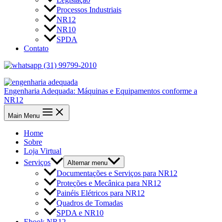
Processos Industriais
NR12
NR10
SPDA
Contato
(31) 99799-2010
Engenharia Adequada: Máquinas e Equipamentos conforme a
NR12
Main Menu
Home
Sobre
Loja Virtual
Serviços
Alternar menu
Documentações e Serviços para NR12
Proteções e Mecânica para NR12
Painéis Elétricos para NR12
Quadros de Tomadas
SPDA e NR10
Ebook NR12