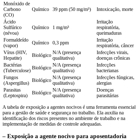
Monóxido de
Carbono
Químico
39 ppm (50 mg/m³)
Intoxicação, morte
(CO)
Ácido
Irritação
Sulfúrico
Químico
1 mg/m³
respiratória,
(névoa)
queimaduras
Formaldeído
Irritação
Químico
0,3 ppm
(vapor)
respiratória, câncer
Vírus (HIV,
N/A (presença
Infecções virais,
Biológico
Hepatite)
qualitativa)
doenças crônicas
Bactérias
N/A (presença
Infecções
Biológico
(Tuberculose)
qualitativa)
bacterianas
Fungos
N/A (presença
Infecções fúngicas,
Biológico
(Aspergillus)
qualitativa)
alergias
Parasitas
N/A (presença
Doenças
Biológico
(Leptospira)
qualitativa)
parasitárias
A tabela de exposição a agentes nocivos é uma ferramenta essencial
para a gestão de saúde e segurança no trabalho. Ela auxilia na
identificação dos riscos presentes no ambiente de trabalho e na
implementação de medidas de controle adequadas.
– Exposição a agente nocivo para aposentadoria