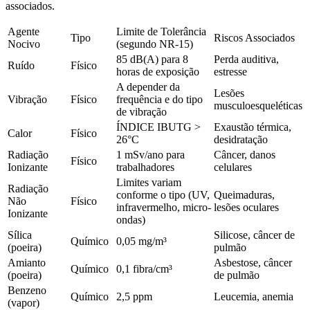
associados.
Agente
Limite de Tolerância
Tipo
Riscos Associados
Nocivo
(segundo NR-15)
85 dB(A) para 8
Perda auditiva,
Ruído
Físico
horas de exposição
estresse
A depender da
Lesões
Vibração
Físico
frequência e do tipo
musculoesqueléticas
de vibração
ÍNDICE IBUTG >
Exaustão térmica,
Calor
Físico
26°C
desidratação
Radiação
1 mSv/ano para
Câncer, danos
Físico
Ionizante
trabalhadores
celulares
Limites variam
Radiação
conforme o tipo (UV,
Queimaduras,
Não
Físico
infravermelho, micro-
lesões oculares
Ionizante
ondas)
Sílica
Silicose, câncer de
Químico
0,05 mg/m³
(poeira)
pulmão
Amianto
Asbestose, câncer
Químico
0,1 fibra/cm³
(poeira)
de pulmão
Benzeno
Químico
2,5 ppm
Leucemia, anemia
(vapor)