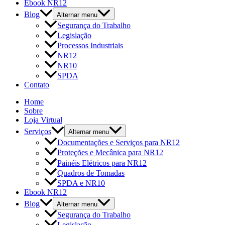
Ebook NR12
Blog
Alternar menu
Segurança do Trabalho
Legislação
Processos Industriais
NR12
NR10
SPDA
Contato
Home
Sobre
Loja Virtual
Serviços
Alternar menu
Documentações e Serviços para NR12
Proteções e Mecânica para NR12
Painéis Elétricos para NR12
Quadros de Tomadas
SPDA e NR10
Ebook NR12
Blog
Alternar menu
Segurança do Trabalho
Legislação