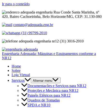
Ir para o conteúdo
Rua Conde Santa Marinha, nº
420, Bairro Cachoeirinha, Belo Horizonte/MG, CEP: 31.130-080
contato@adequada.eng.br
(31) 99799-2010
(31) 3016-2010
Engenharia Adequada: Máquinas e Equipamentos conforme a
NR12
Home
Sobre
Loja Virtual
Serviços
Alternar menu
Documentações e Serviços para NR12
Proteções e Mecânica para NR12
Painéis Elétricos para NR12
Quadros de Tomadas
SPDA e NR10