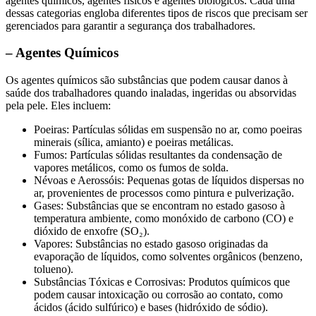
agentes químicos, agentes físicos e agentes biológicos. Cada uma
dessas categorias engloba diferentes tipos de riscos que precisam ser
gerenciados para garantir a segurança dos trabalhadores.
– Agentes Químicos
Os agentes químicos são substâncias que podem causar danos à
saúde dos trabalhadores quando inaladas, ingeridas ou absorvidas
pela pele. Eles incluem:
Poeiras: Partículas sólidas em suspensão no ar, como poeiras
minerais (sílica, amianto) e poeiras metálicas.
Fumos: Partículas sólidas resultantes da condensação de
vapores metálicos, como os fumos de solda.
Névoas e Aerossóis: Pequenas gotas de líquidos dispersas no
ar, provenientes de processos como pintura e pulverização.
Gases: Substâncias que se encontram no estado gasoso à
temperatura ambiente, como monóxido de carbono (CO) e
dióxido de enxofre (SO₂).
Vapores: Substâncias no estado gasoso originadas da
evaporação de líquidos, como solventes orgânicos (benzeno,
tolueno).
Substâncias Tóxicas e Corrosivas: Produtos químicos que
podem causar intoxicação ou corrosão ao contato, como
ácidos (ácido sulfúrico) e bases (hidróxido de sódio).