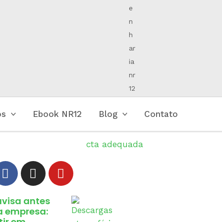
os
Ebook NR12
Blog
Contato
avisa antes
ua empresa:
tir em