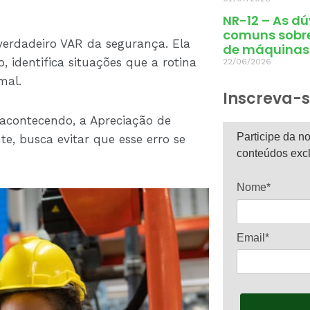
NR-12 – As d
comuns sobr
rdadeiro VAR da segurança. Ela
de máquinas
, identifica situações que a rotina
22/06/2026
mal.
Inscreva-s
acontecendo, a Apreciação de
Participe da no
e, busca evitar que esse erro se
conteúdos excl
Nome*
Email*