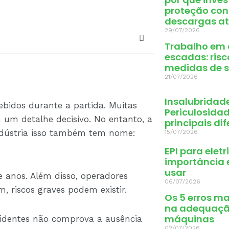
proteção con
descargas at
29/07/2026
Trabalho em 
escadas: risc
medidas de 
21/07/2026
Insalubridad
ebidos durante a partida. Muitas
Periculosidad
m um detalhe decisivo. No entanto, a
principais di
indústria isso também tem nome:
15/07/2026
EPI para eletr
importância 
usar
anos. Além disso, operadores
06/07/2026
, riscos graves podem existir.
Os 5 erros m
na adequaçã
máquinas
cidentes não comprova a ausência
02/07/2026