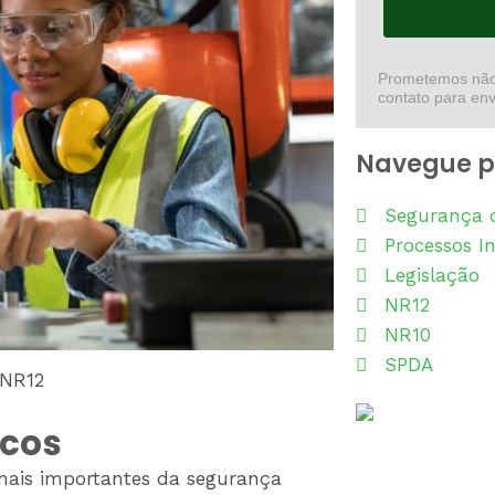
Prometemos não 
contato para env
Navegue p
Segurança 
Processos In
Legislação
NR12
NR10
SPDA
 NR12
scos
mais importantes da segurança