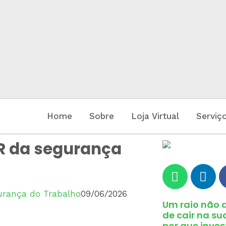
Home
Sobre
Loja Virtual
Serviç
AR da segurança
urança do Trabalho
09/06/2026
Um raio não 
de cair na s
por que inves