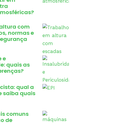
tra
mosféricas?
altura com
os, normas e
segurança
e e
e: quais as
ferenças?
icista: qual a
e saiba quais
ais comuns
o de