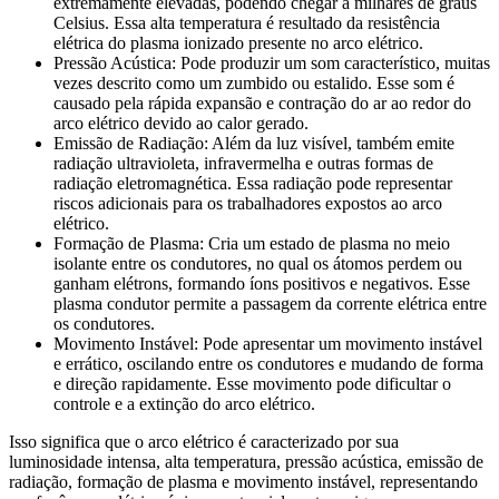
extremamente elevadas, podendo chegar a milhares de graus
Celsius. Essa alta temperatura é resultado da resistência
elétrica do plasma ionizado presente no arco elétrico.
Pressão Acústica: Pode produzir um som característico, muitas
vezes descrito como um zumbido ou estalido. Esse som é
causado pela rápida expansão e contração do ar ao redor do
arco elétrico devido ao calor gerado.
Emissão de Radiação: Além da luz visível, também emite
radiação ultravioleta, infravermelha e outras formas de
radiação eletromagnética. Essa radiação pode representar
riscos adicionais para os trabalhadores expostos ao arco
elétrico.
Formação de Plasma: Cria um estado de plasma no meio
isolante entre os condutores, no qual os átomos perdem ou
ganham elétrons, formando íons positivos e negativos. Esse
plasma condutor permite a passagem da corrente elétrica entre
os condutores.
Movimento Instável: Pode apresentar um movimento instável
e errático, oscilando entre os condutores e mudando de forma
e direção rapidamente. Esse movimento pode dificultar o
controle e a extinção do arco elétrico.
Isso significa que o arco elétrico é caracterizado por sua
luminosidade intensa, alta temperatura, pressão acústica, emissão de
radiação, formação de plasma e movimento instável, representando