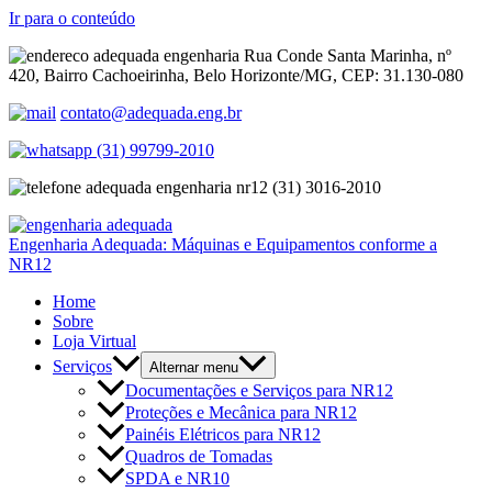
Ir para o conteúdo
Rua Conde Santa Marinha, nº
420, Bairro Cachoeirinha, Belo Horizonte/MG, CEP: 31.130-080
contato@adequada.eng.br
(31) 99799-2010
(31) 3016-2010
Engenharia Adequada: Máquinas e Equipamentos conforme a
NR12
Home
Sobre
Loja Virtual
Serviços
Alternar menu
Documentações e Serviços para NR12
Proteções e Mecânica para NR12
Painéis Elétricos para NR12
Quadros de Tomadas
SPDA e NR10