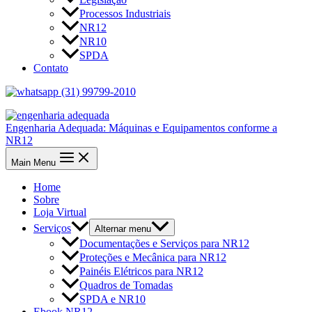
Processos Industriais
NR12
NR10
SPDA
Contato
(31) 99799-2010
Engenharia Adequada: Máquinas e Equipamentos conforme a
NR12
Main Menu
Home
Sobre
Loja Virtual
Serviços
Alternar menu
Documentações e Serviços para NR12
Proteções e Mecânica para NR12
Painéis Elétricos para NR12
Quadros de Tomadas
SPDA e NR10
Ebook NR12