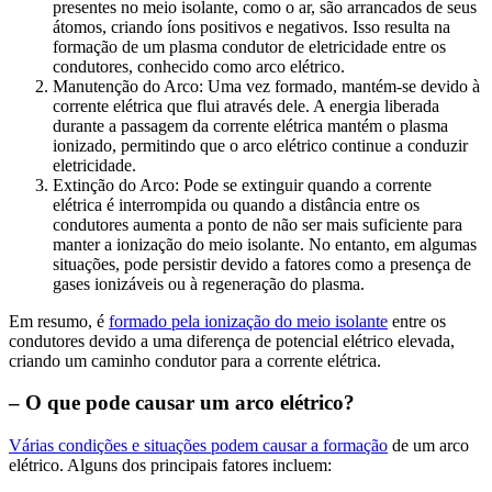
presentes no meio isolante, como o ar, são arrancados de seus
átomos, criando íons positivos e negativos. Isso resulta na
formação de um plasma condutor de eletricidade entre os
condutores, conhecido como arco elétrico.
Manutenção do Arco: Uma vez formado, mantém-se devido à
corrente elétrica que flui através dele. A energia liberada
durante a passagem da corrente elétrica mantém o plasma
ionizado, permitindo que o arco elétrico continue a conduzir
eletricidade.
Extinção do Arco: Pode se extinguir quando a corrente
elétrica é interrompida ou quando a distância entre os
condutores aumenta a ponto de não ser mais suficiente para
manter a ionização do meio isolante. No entanto, em algumas
situações, pode persistir devido a fatores como a presença de
gases ionizáveis ou à regeneração do plasma.
Em resumo, é
formado pela ionização do meio isolante
entre os
condutores devido a uma diferença de potencial elétrico elevada,
criando um caminho condutor para a corrente elétrica.
– O que pode causar um arco elétrico?
Várias condições e situações podem causar a formação
de um arco
elétrico. Alguns dos principais fatores incluem: