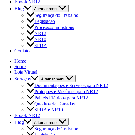
Ebook NR12
Blog
Alternar menu
Segurança do Trabalho
Legislação
Processos Industriais
NR12
NR10
SPDA
Contato
Home
Sobre
Loja Virtual
Serviços
Alternar menu
Documentações e Serviços para NR12
Proteções e Mecânica para NR12
Painéis Elétricos para NR12
Quadros de Tomadas
SPDA e NR10
Ebook NR12
Blog
Alternar menu
Segurança do Trabalho
Legislação