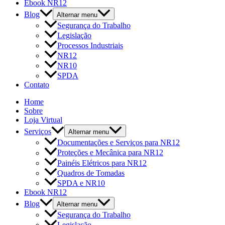
Ebook NR12
Blog
Alternar menu
Segurança do Trabalho
Legislação
Processos Industriais
NR12
NR10
SPDA
Contato
Home
Sobre
Loja Virtual
Serviços
Alternar menu
Documentações e Serviços para NR12
Proteções e Mecânica para NR12
Painéis Elétricos para NR12
Quadros de Tomadas
SPDA e NR10
Ebook NR12
Blog
Alternar menu
Segurança do Trabalho
Legislação