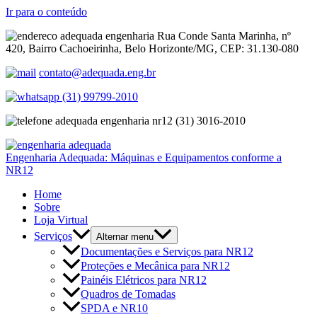
Ir para o conteúdo
Rua Conde Santa Marinha, nº
420, Bairro Cachoeirinha, Belo Horizonte/MG, CEP: 31.130-080
contato@adequada.eng.br
(31) 99799-2010
(31) 3016-2010
Engenharia Adequada: Máquinas e Equipamentos conforme a
NR12
Home
Sobre
Loja Virtual
Serviços
Alternar menu
Documentações e Serviços para NR12
Proteções e Mecânica para NR12
Painéis Elétricos para NR12
Quadros de Tomadas
SPDA e NR10