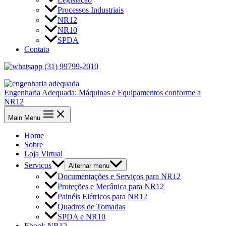
Processos Industriais
NR12
NR10
SPDA
Contato
(31) 99799-2010
Engenharia Adequada: Máquinas e Equipamentos conforme a
NR12
Main Menu
Home
Sobre
Loja Virtual
Serviços
Alternar menu
Documentações e Serviços para NR12
Proteções e Mecânica para NR12
Painéis Elétricos para NR12
Quadros de Tomadas
SPDA e NR10
Ebook NR12