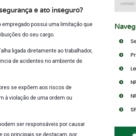
contato
nsegurança e ato inseguro?
 o empregado possui uma limitação que
Navegu
ibuições do seu cargo.
S
alha ligada diretamente ao trabalhador,
P
rrência de acidentes no ambiente de
L
N
dores se expõem aos riscos de
N
em à violação de uma ordem ou
S
podem ser responsáveis por causar
e os principais se destacam, por