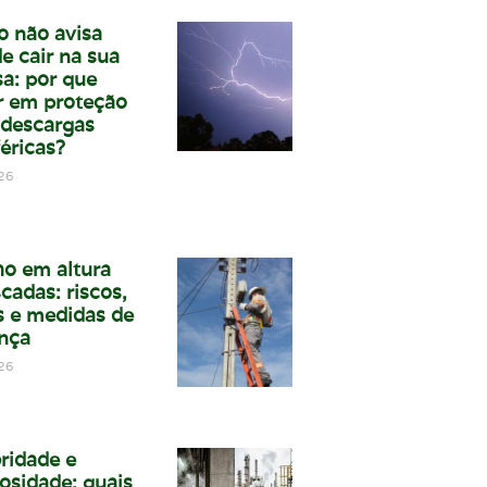
o não avisa
e cair na sua
a: por que
ir em proteção
 descargas
éricas?
26
ho em altura
cadas: riscos,
 e medidas de
nça
26
bridade e
osidade: quais