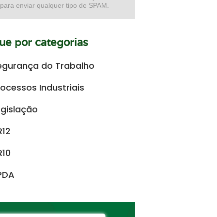
 para enviar qualquer tipo de SPAM.
e por categorias
egurança do Trabalho
rocessos Industriais
egislação
R12
R10
PDA