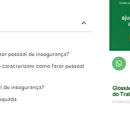
tor pessoal de insegurança?
e caracterizam como fator pessoal
al de insegurança?
Glossá
do Tra
dequada
07/08/20