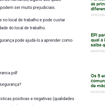
as prin
podem ser muito prejudiciais.
difere
15/07/20
 no local de trabalho e pode custar
dade do local de trabalho.
EPI par
qual a
egurança pode ajudá-lo a aprender como
saiba q
06/07/20
Os 5 e
comun
insegurança?
de máq
02/07/20
sticas positivas e negativas (qualidades