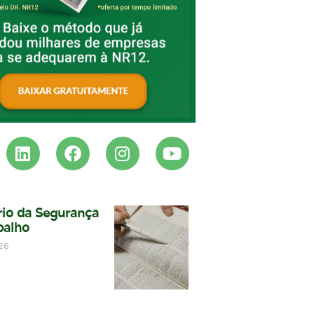
rio da Segurança
balho
26