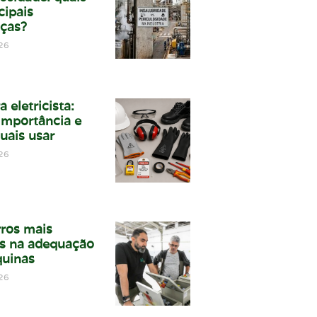
cipais
nças?
26
a eletricista:
 importância e
uais usar
26
rros mais
s na adequação
uinas
26