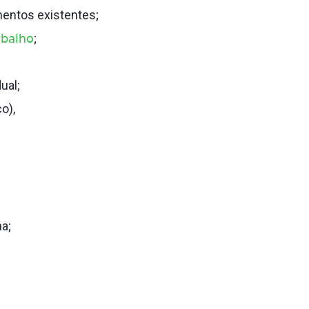
entos existentes;
abalho
;
ual;
o),
a;