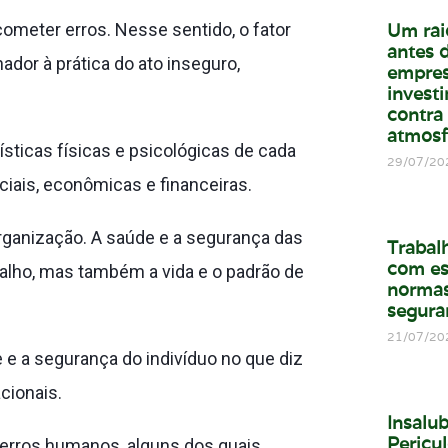
Um rai
eter erros. Nesse sentido, o fator
antes d
ador à prática do ato inseguro,
empres
invest
contra
atmosf
ísticas físicas e psicológicas de cada
29/07/20
iais, econômicas e financeiras.
rganização. A saúde e a segurança das
Trabal
com es
alho, mas também a vida e o padrão de
normas
segura
21/07/20
e e a segurança do indivíduo no que diz
cionais.
Insalu
Pericul
e erros humanos, alguns dos quais