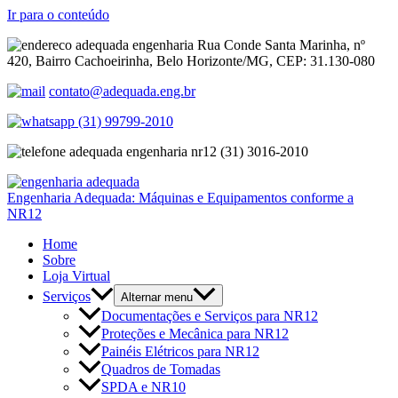
Ir para o conteúdo
Rua Conde Santa Marinha, nº
420, Bairro Cachoeirinha, Belo Horizonte/MG, CEP: 31.130-080
contato@adequada.eng.br
(31) 99799-2010
(31) 3016-2010
Engenharia Adequada: Máquinas e Equipamentos conforme a
NR12
Home
Sobre
Loja Virtual
Serviços
Alternar menu
Documentações e Serviços para NR12
Proteções e Mecânica para NR12
Painéis Elétricos para NR12
Quadros de Tomadas
SPDA e NR10