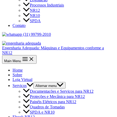
Processos Industriais
NR12
NR10
SPDA
Contato
(31) 99799-2010
Engenharia Adequada: Máquinas e Equipamentos conforme a
NR12
Main Menu
Home
Sobre
Loja Virtual
Serviços
Alternar menu
Documentações e Serviços para NR12
Proteções e Mecânica para NR12
Painéis Elétricos para NR12
Quadros de Tomadas
SPDA e NR10
Ebook NR12