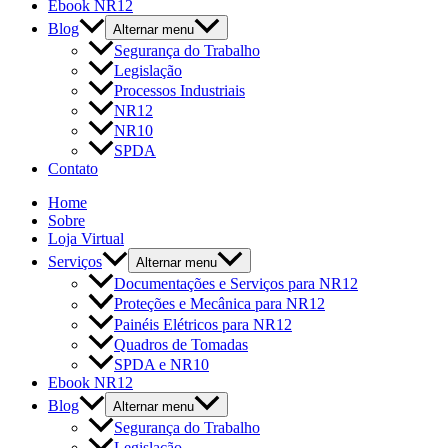
Ebook NR12
Blog
Alternar menu
Segurança do Trabalho
Legislação
Processos Industriais
NR12
NR10
SPDA
Contato
Home
Sobre
Loja Virtual
Serviços
Alternar menu
Documentações e Serviços para NR12
Proteções e Mecânica para NR12
Painéis Elétricos para NR12
Quadros de Tomadas
SPDA e NR10
Ebook NR12
Blog
Alternar menu
Segurança do Trabalho
Legislação