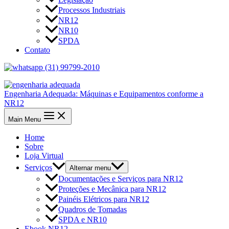
Processos Industriais
NR12
NR10
SPDA
Contato
(31) 99799-2010
Engenharia Adequada: Máquinas e Equipamentos conforme a
NR12
Main Menu
Home
Sobre
Loja Virtual
Serviços
Alternar menu
Documentações e Serviços para NR12
Proteções e Mecânica para NR12
Painéis Elétricos para NR12
Quadros de Tomadas
SPDA e NR10
Ebook NR12