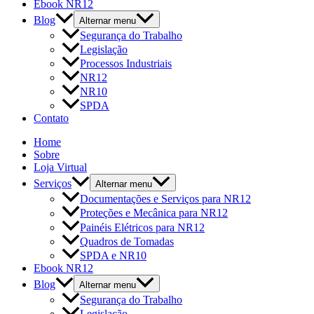
Ebook NR12
Blog
Alternar menu
Segurança do Trabalho
Legislação
Processos Industriais
NR12
NR10
SPDA
Contato
Home
Sobre
Loja Virtual
Serviços
Alternar menu
Documentações e Serviços para NR12
Proteções e Mecânica para NR12
Painéis Elétricos para NR12
Quadros de Tomadas
SPDA e NR10
Ebook NR12
Blog
Alternar menu
Segurança do Trabalho
Legislação