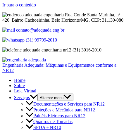
Ir para o conteúdo
Rua Conde Santa Marinha, nº
420, Bairro Cachoeirinha, Belo Horizonte/MG, CEP: 31.130-080
contato@adequada.eng.br
(31) 99799-2010
(31) 3016-2010
Engenharia Adequada: Máquinas e Equipamentos conforme a
NR12
Home
Sobre
Loja Virtual
Serviços
Alternar menu
Documentações e Serviços para NR12
Proteções e Mecânica para NR12
Painéis Elétricos para NR12
Quadros de Tomadas
SPDA e NR10