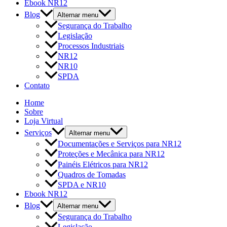
Ebook NR12
Blog
Alternar menu
Segurança do Trabalho
Legislação
Processos Industriais
NR12
NR10
SPDA
Contato
Home
Sobre
Loja Virtual
Serviços
Alternar menu
Documentações e Serviços para NR12
Proteções e Mecânica para NR12
Painéis Elétricos para NR12
Quadros de Tomadas
SPDA e NR10
Ebook NR12
Blog
Alternar menu
Segurança do Trabalho
Legislação