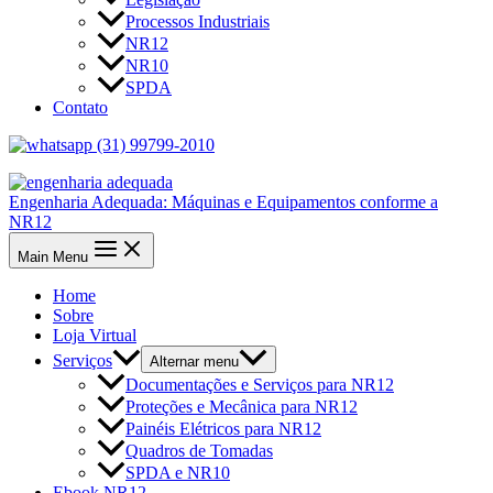
Processos Industriais
NR12
NR10
SPDA
Contato
(31) 99799-2010
Engenharia Adequada: Máquinas e Equipamentos conforme a
NR12
Main Menu
Home
Sobre
Loja Virtual
Serviços
Alternar menu
Documentações e Serviços para NR12
Proteções e Mecânica para NR12
Painéis Elétricos para NR12
Quadros de Tomadas
SPDA e NR10
Ebook NR12