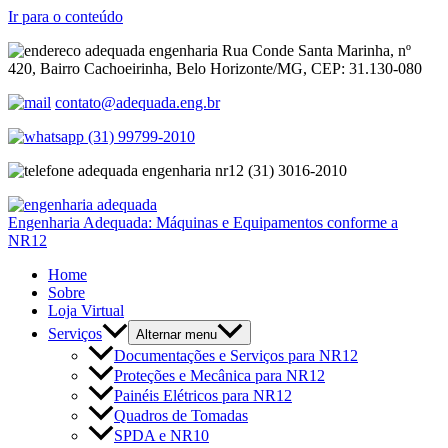
Ir para o conteúdo
Rua Conde Santa Marinha, nº
420, Bairro Cachoeirinha, Belo Horizonte/MG, CEP: 31.130-080
contato@adequada.eng.br
(31) 99799-2010
(31) 3016-2010
Engenharia Adequada: Máquinas e Equipamentos conforme a
NR12
Home
Sobre
Loja Virtual
Serviços
Alternar menu
Documentações e Serviços para NR12
Proteções e Mecânica para NR12
Painéis Elétricos para NR12
Quadros de Tomadas
SPDA e NR10