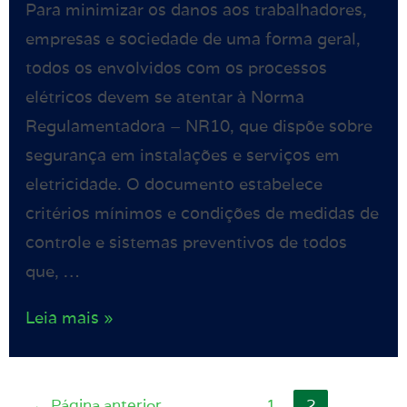
Para minimizar os danos aos trabalhadores,
empresas e sociedade de uma forma geral,
todos os envolvidos com os processos
elétricos devem se atentar à Norma
Regulamentadora – NR10, que dispõe sobre
segurança em instalações e serviços em
eletricidade. O documento estabelece
critérios mínimos e condições de medidas de
controle e sistemas preventivos de todos
que, …
Leia mais »
←
Página anterior
1
2