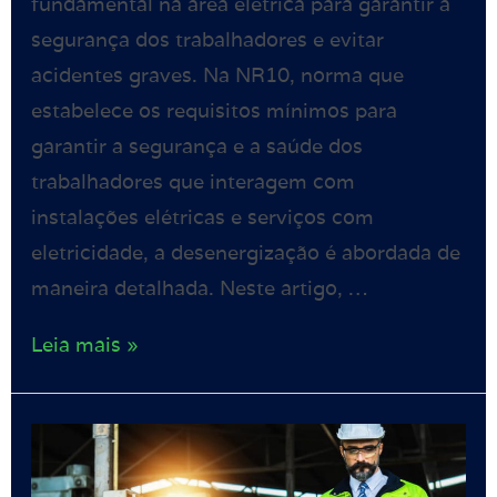
fundamental na área elétrica para garantir a
segurança dos trabalhadores e evitar
acidentes graves. Na NR10, norma que
estabelece os requisitos mínimos para
garantir a segurança e a saúde dos
trabalhadores que interagem com
instalações elétricas e serviços com
eletricidade, a desenergização é abordada de
maneira detalhada. Neste artigo, …
Leia mais »