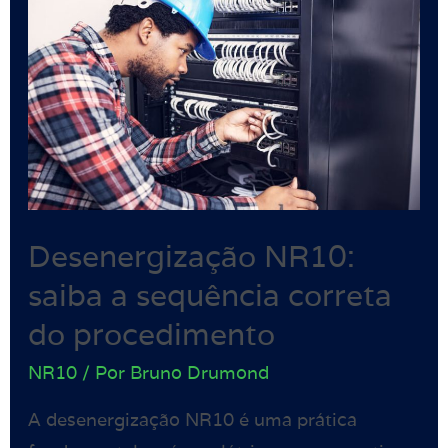
Desenergização NR10:
saiba a sequência correta
do procedimento
NR10
/ Por
Bruno Drumond
A desenergização NR10 é uma prática