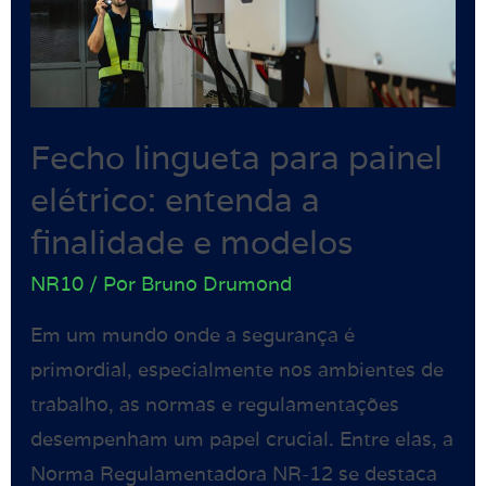
Fecho lingueta para painel
elétrico: entenda a
finalidade e modelos
NR10
/ Por
Bruno Drumond
Em um mundo onde a segurança é
primordial, especialmente nos ambientes de
trabalho, as normas e regulamentações
desempenham um papel crucial. Entre elas, a
Norma Regulamentadora NR-12 se destaca