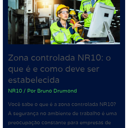
Zona controlada NR10: o
que é e como deve ser
estabelecida
NR10
/ Por
Bruno Drumond
Você sabe o que é a zona controlada NR10?
A segurança no ambiente de trabalho é uma
preocupação constante para empresas de