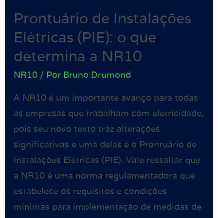
Prontuário de Instalações
Elétricas (PIE): o que
determina a NR10
NR10
/ Por
Bruno Drumond
A NR10 é um importante avanço para todas
as empresas que trabalham com eletricidade,
pois seu novo texto traz alterações
significativas e uma delas é o Prontuário de
Instalações Elétricas (PIE). Vale ressaltar que
a NR10 é uma norma regulamentadora que
estabelece os requisitos e condições
mínimas para implementação de medidas de