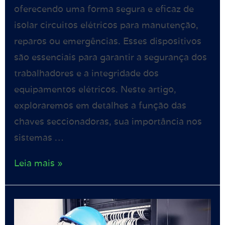
oferecendo uma forma segura e eficaz de
isolar circuitos elétricos para manutenção,
reparos ou emergências. Esses dispositivos
são essenciais para garantir a segurança dos
trabalhadores e a integridade dos
equipamentos elétricos. Neste artigo,
exploraremos em detalhes a função das
chaves seccionadoras, sua importância nos
sistemas …
Leia mais »