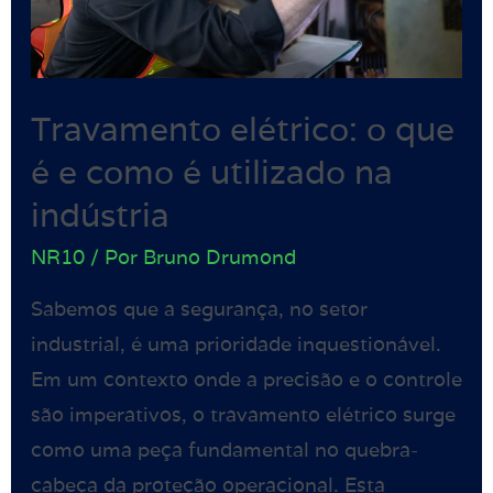
Travamento elétrico: o que
é e como é utilizado na
indústria
NR10
/ Por
Bruno Drumond
Sabemos que a segurança, no setor
industrial, é uma prioridade inquestionável.
Em um contexto onde a precisão e o controle
são imperativos, o travamento elétrico surge
como uma peça fundamental no quebra-
cabeça da proteção operacional. Esta