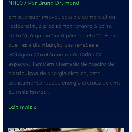
NR10
/ Por
Bruno Drumond
Em qualquer imóvel, seja ele comercial ou
residencial, é preciso ficar atento à parte
elétrica, o que inclui o painel elétrico. É ele
que faz a distribuição das tensões e
voltagem corretamente por todos os
espaços. Também chamado de quadro de
distribuição de energia elétrica, este
equipamento recebe energia elétrica de uma
ou mais fontes …
Leia mais »