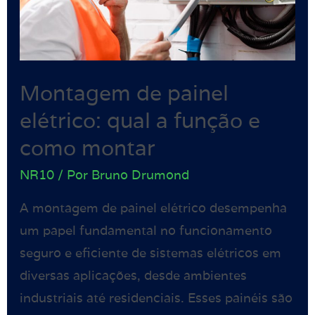
Montagem de painel
elétrico: qual a função e
como montar
NR10
/ Por
Bruno Drumond
A montagem de painel elétrico desempenha
um papel fundamental no funcionamento
seguro e eficiente de sistemas elétricos em
diversas aplicações, desde ambientes
industriais até residenciais. Esses painéis são