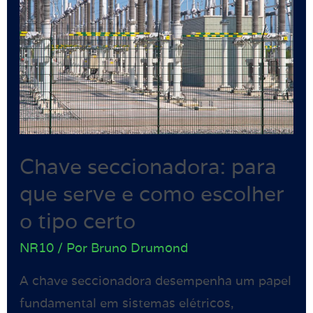
Chave seccionadora: para
que serve e como escolher
o tipo certo
NR10
/ Por
Bruno Drumond
A chave seccionadora desempenha um papel
fundamental em sistemas elétricos,