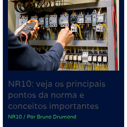
NR10: veja os principais
pontos da norma e
conceitos importantes
NR10
/ Por
Bruno Drumond