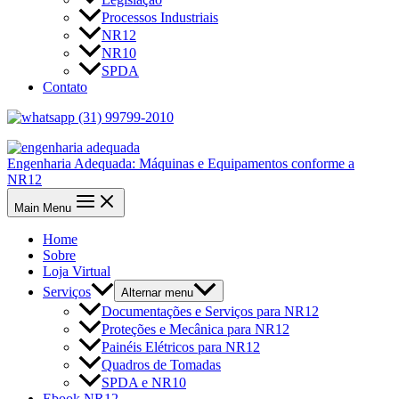
Processos Industriais
NR12
NR10
SPDA
Contato
(31) 99799-2010
Engenharia Adequada: Máquinas e Equipamentos conforme a
NR12
Main Menu
Home
Sobre
Loja Virtual
Serviços
Alternar menu
Documentações e Serviços para NR12
Proteções e Mecânica para NR12
Painéis Elétricos para NR12
Quadros de Tomadas
SPDA e NR10
Ebook NR12