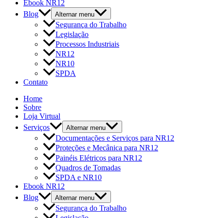
Ebook NR12
Blog
Alternar menu
Segurança do Trabalho
Legislação
Processos Industriais
NR12
NR10
SPDA
Contato
Home
Sobre
Loja Virtual
Serviços
Alternar menu
Documentações e Serviços para NR12
Proteções e Mecânica para NR12
Painéis Elétricos para NR12
Quadros de Tomadas
SPDA e NR10
Ebook NR12
Blog
Alternar menu
Segurança do Trabalho
Legislação