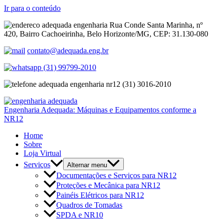
Ir para o conteúdo
Rua Conde Santa Marinha, nº
420, Bairro Cachoeirinha, Belo Horizonte/MG, CEP: 31.130-080
contato@adequada.eng.br
(31) 99799-2010
(31) 3016-2010
Engenharia Adequada: Máquinas e Equipamentos conforme a
NR12
Home
Sobre
Loja Virtual
Serviços
Alternar menu
Documentações e Serviços para NR12
Proteções e Mecânica para NR12
Painéis Elétricos para NR12
Quadros de Tomadas
SPDA e NR10