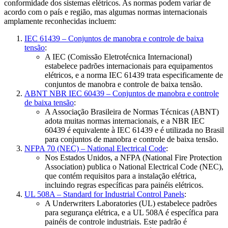
conformidade dos sistemas elétricos. As normas podem variar de
acordo com o país e região, mas algumas normas internacionais
amplamente reconhecidas incluem:
IEC 61439 – Conjuntos de manobra e controle de baixa
tensão
:
A IEC (Comissão Eletrotécnica Internacional)
estabelece padrões internacionais para equipamentos
elétricos, e a norma IEC 61439 trata especificamente de
conjuntos de manobra e controle de baixa tensão.
ABNT NBR IEC 60439 – Conjuntos de manobra e controle
de baixa tensão
:
A Associação Brasileira de Normas Técnicas (ABNT)
adota muitas normas internacionais, e a NBR IEC
60439 é equivalente à IEC 61439 e é utilizada no Brasil
para conjuntos de manobra e controle de baixa tensão.
NFPA 70 (NEC) – National Electrical Code
:
Nos Estados Unidos, a NFPA (National Fire Protection
Association) publica o National Electrical Code (NEC),
que contém requisitos para a instalação elétrica,
incluindo regras específicas para painéis elétricos.
UL 508A – Standard for Industrial Control Panels
:
A Underwriters Laboratories (UL) estabelece padrões
para segurança elétrica, e a UL 508A é específica para
painéis de controle industriais. Este padrão é