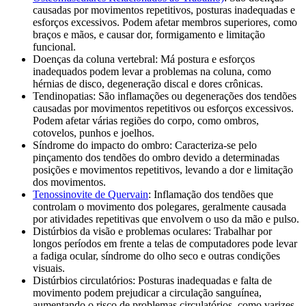
causadas por movimentos repetitivos, posturas inadequadas e
esforços excessivos. Podem afetar membros superiores, como
braços e mãos, e causar dor, formigamento e limitação
funcional.
Doenças da coluna vertebral: Má postura e esforços
inadequados podem levar a problemas na coluna, como
hérnias de disco, degeneração discal e dores crônicas.
Tendinopatias: São inflamações ou degenerações dos tendões
causadas por movimentos repetitivos ou esforços excessivos.
Podem afetar várias regiões do corpo, como ombros,
cotovelos, punhos e joelhos.
Síndrome do impacto do ombro: Caracteriza-se pelo
pinçamento dos tendões do ombro devido a determinadas
posições e movimentos repetitivos, levando a dor e limitação
dos movimentos.
Tenossinovite de Quervain
: Inflamação dos tendões que
controlam o movimento dos polegares, geralmente causada
por atividades repetitivas que envolvem o uso da mão e pulso.
Distúrbios da visão e problemas oculares: Trabalhar por
longos períodos em frente a telas de computadores pode levar
a fadiga ocular, síndrome do olho seco e outras condições
visuais.
Distúrbios circulatórios: Posturas inadequadas e falta de
movimento podem prejudicar a circulação sanguínea,
aumentando o risco de problemas circulatórios, como varizes.