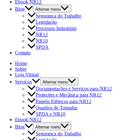
Ebook NR12
Blog
Alternar menu
Segurança do Trabalho
Legislação
Processos Industriais
NR12
NR10
SPDA
Contato
Home
Sobre
Loja Virtual
Serviços
Alternar menu
Documentações e Serviços para NR12
Proteções e Mecânica para NR12
Painéis Elétricos para NR12
Quadros de Tomadas
SPDA e NR10
Ebook NR12
Blog
Alternar menu
Segurança do Trabalho
Legislação