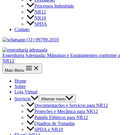
Processos Industriais
NR12
NR10
SPDA
Contato
(31) 99799-2010
Engenharia Adequada: Máquinas e Equipamentos conforme a
NR12
Main Menu
Home
Sobre
Loja Virtual
Serviços
Alternar menu
Documentações e Serviços para NR12
Proteções e Mecânica para NR12
Painéis Elétricos para NR12
Quadros de Tomadas
SPDA e NR10
Ebook NR12