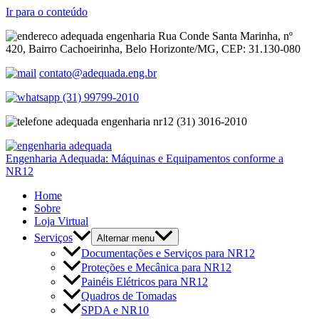
Ir para o conteúdo
Rua Conde Santa Marinha, nº
420, Bairro Cachoeirinha, Belo Horizonte/MG, CEP: 31.130-080
contato@adequada.eng.br
(31) 99799-2010
(31) 3016-2010
Engenharia Adequada: Máquinas e Equipamentos conforme a
NR12
Home
Sobre
Loja Virtual
Serviços
Alternar menu
Documentações e Serviços para NR12
Proteções e Mecânica para NR12
Painéis Elétricos para NR12
Quadros de Tomadas
SPDA e NR10