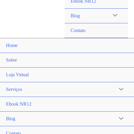
menu
Ebook NR12
Alternar
Blog
menu
Contato
Home
Sobre
Loja Virtual
Serviços
Alternar
menu
Ebook NR12
Blog
Alternar
menu
Contato