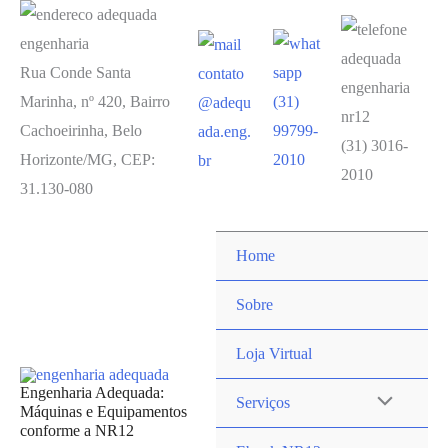
Ir
para
o
Rua Conde Santa
contato
conteúdo
Marinha, nº 420, Bairro
(31)
@adequ
Cachoeirinha, Belo
99799-
ada.eng.
(31) 3016-
Horizonte/MG, CEP:
2010
br
2010
31.130-080
Home
Sobre
Loja Virtual
Engenharia Adequada:
Alternar
Serviços
Máquinas e Equipamentos
conforme a NR12