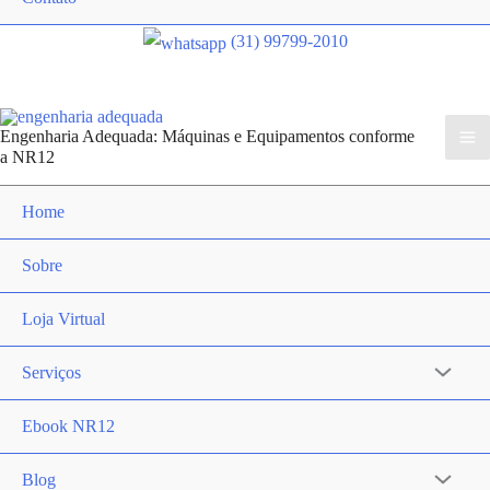
(31) 99799-2010
Engenharia Adequada: Máquinas e Equipamentos conforme
Ma
a NR12
Me
Home
Sobre
Loja Virtual
Serviços
Alternar
menu
Ebook NR12
Blog
Alternar