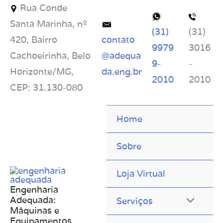
Rua Conde
Santa Marinha, nº
(31)
(31)
420, Bairro
contato
9979
3016
Cachoeirinha, Belo
@adequa
9-
-
Horizonte/MG,
da.eng.br
2010
2010
CEP: 31.130-080
Home
Sobre
Loja Virtual
Engenharia
Adequada:
Serviços
Máquinas e
Equipamentos