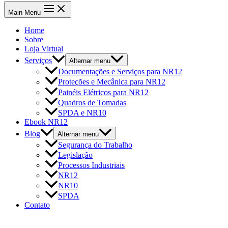
Main Menu
Home
Sobre
Loja Virtual
Serviços
Alternar menu
Documentações e Serviços para NR12
Proteções e Mecânica para NR12
Painéis Elétricos para NR12
Quadros de Tomadas
SPDA e NR10
Ebook NR12
Blog
Alternar menu
Segurança do Trabalho
Legislação
Processos Industriais
NR12
NR10
SPDA
Contato