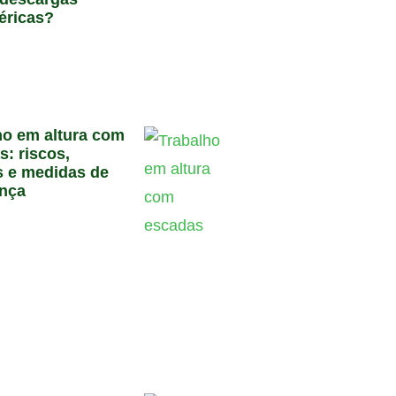
éricas?
6
ho em altura com
s: riscos,
 e medidas de
nça
6