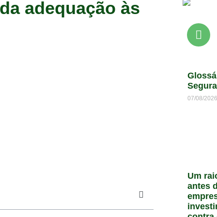
 da adequação às
Glossá
Segura
07/08/202
Um rai
antes d
empres
invest
contra