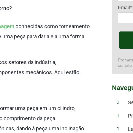
Email*
orno?
conhecidas como torneamento.
inagem
 uma peça para dar a ela uma forma
Promete
s setores da indústria,
contato
mponentes mecânicos. Aqui estão
Navegu
S
sformar uma peça em um cilindro,
Pr
do comprimento da peça.
ônicas, dando à peça uma inclinação
Le