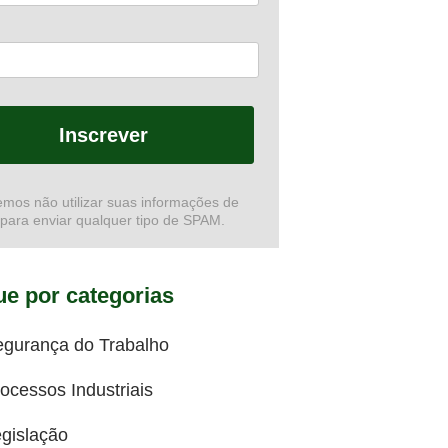
Inscrever
mos não utilizar suas informações de
 para enviar qualquer tipo de SPAM.
e por categorias
egurança do Trabalho
ocessos Industriais
gislação