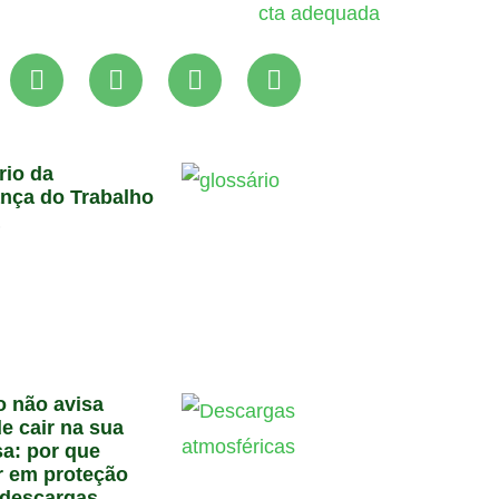
rio da
nça do Trabalho
6
o não avisa
e cair na sua
a: por que
ir em proteção
 descargas