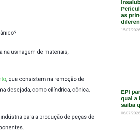
Insalu
Pericu
as prin
difere
15/07/202
cânico?
 na usinagem de materiais,
, que consistem na remoção de
nto
ma desejada, como cilíndrica, cônica,
EPI par
qual a 
saiba 
06/07/202
ndústria para a produção de peças de
mponentes.