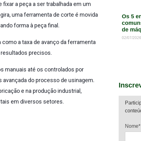
fixar a peça a ser trabalhada em um
 gira, uma ferramenta de corte é movida
Os 5 e
comun
ando forma à peça final.
de máq
02/07/202
m como a taxa de avanço da ferramenta
 resultados precisos.
os manuais até os controlados por
 avançada do processo de usinagem.
Inscre
cação e na produção industrial,
tais em diversos setores.
Partici
conteú
Nome*