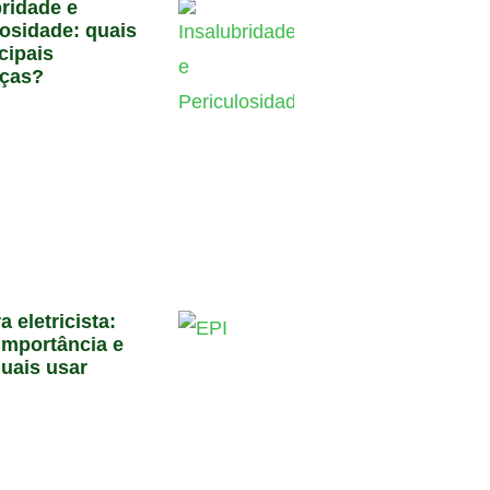
bridade e
losidade: quais
cipais
nças?
6
a eletricista:
importância e
quais usar
6