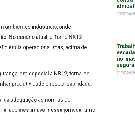
atmosf
29/07/202
em ambientes industriais, onde
o. No cenário atual, o Torno NR12
Trabal
iciência operacional, mas, acima de
escada
normas
segura
urança, em especial a NR12, torna-se
21/07/202
nhar produtividade e responsabilidade.
ital da adequação às normas de
 aliado inestimável nessa jornada rumo