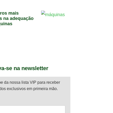
rros mais
s na adequação
uinas
6
va-se na newsletter
pe da nossa lista VIP para receber
dos exclusivos em primeira mão.