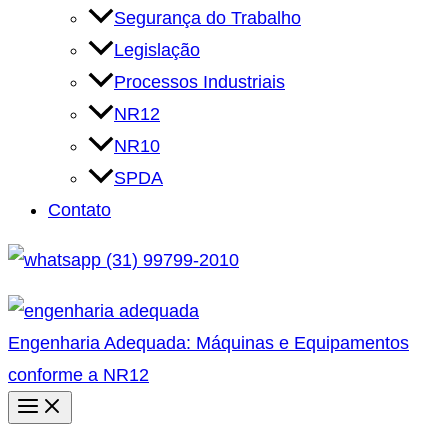
Segurança do Trabalho
Legislação
Processos Industriais
NR12
NR10
SPDA
Contato
(31) 99799-2010
Engenharia Adequada: Máquinas e Equipamentos
conforme a NR12
Main
Menu