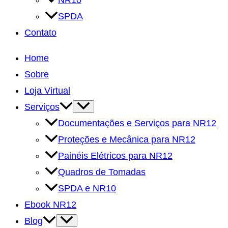
NR10
SPDA
Contato
Home
Sobre
Loja Virtual
Alternar
Serviços
menu
Documentações e Serviços para NR12
Proteções e Mecânica para NR12
Painéis Elétricos para NR12
Quadros de Tomadas
SPDA e NR10
Ebook NR12
Alternar
Blog
menu