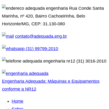
Ir
Rua Conde Santa
para
Marinha, nº 420, Bairro Cachoeirinha, Belo
o
Horizonte/MG, CEP: 31.130-080
conteúdo
contato@adequada.eng.br
(31) 99799-2010
(31) 3016-2010
Engenharia Adequada: Máquinas e Equipamentos
conforme a NR12
Home