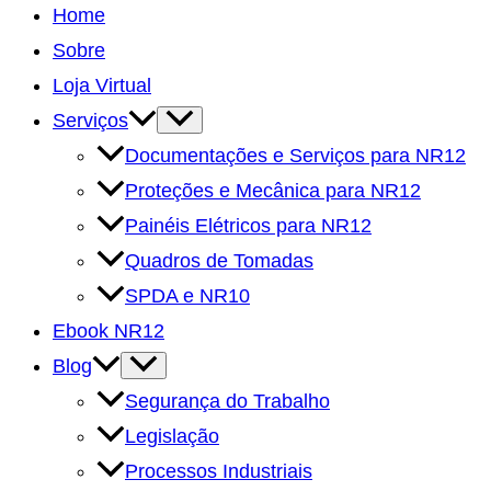
Home
Sobre
Loja Virtual
Alternar
Serviços
menu
Documentações e Serviços para NR12
Proteções e Mecânica para NR12
Painéis Elétricos para NR12
Quadros de Tomadas
SPDA e NR10
Ebook NR12
Alternar
Blog
menu
Segurança do Trabalho
Legislação
Processos Industriais