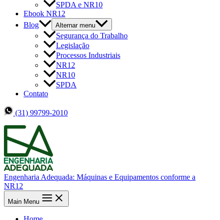
SPDA e NR10
Ebook NR12
Blog
Alternar menu
Segurança do Trabalho
Legislação
Processos Industriais
NR12
NR10
SPDA
Contato
(31) 99799-2010
Engenharia Adequada: Máquinas e Equipamentos conforme a
NR12
Main Menu
Home