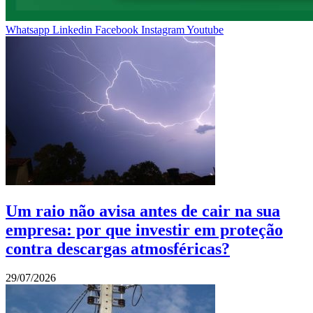
Whatsapp
Linkedin
Facebook
Instagram
Youtube
Um raio não avisa antes de cair na sua
empresa: por que investir em proteção
contra descargas atmosféricas?
29/07/2026