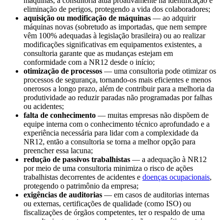
máquinas, a consultoria atua proativamente na identificação e
eliminação de perigos, protegendo a vida dos colaboradores;
aquisição ou modificação de máquinas
— ao adquirir
máquinas novas (sobretudo as importadas, que nem sempre
vêm 100% adequadas à legislação brasileira) ou ao realizar
modificações significativas em equipamentos existentes, a
consultoria garante que as mudanças estejam em
conformidade com a NR12 desde o início;
otimização de processos
— uma consultoria pode otimizar os
processos de segurança, tornando-os mais eficientes e menos
onerosos a longo prazo, além de contribuir para a melhoria da
produtividade ao reduzir paradas não programadas por falhas
ou acidentes;
falta de conhecimento
— muitas empresas não dispõem de
equipe interna com o conhecimento técnico aprofundado e a
experiência necessária para lidar com a complexidade da
NR12, então a consultoria se torna a melhor opção para
preencher essa lacuna;
redução de passivos trabalhistas
— a adequação à NR12
por meio de uma consultoria minimiza o risco de ações
trabalhistas decorrentes de acidentes e
doenças ocupacionais
,
protegendo o patrimônio da empresa;
exigências de auditorias
— em casos de auditorias internas
ou externas, certificações de qualidade (como ISO) ou
fiscalizações de órgãos competentes, ter o respaldo de uma