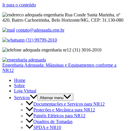
Ir para o conteúdo
Rua Conde Santa Marinha, nº
420, Bairro Cachoeirinha, Belo Horizonte/MG, CEP: 31.130-080
contato@adequada.eng.br
(31) 99799-2010
(31) 3016-2010
Engenharia Adequada: Máquinas e Equipamentos conforme a
NR12
Home
Sobre
Loja Virtual
Serviços
Alternar menu
Documentações e Serviços para NR12
Proteções e Mecânica para NR12
Painéis Elétricos para NR12
Quadros de Tomadas
SPDA e NR10