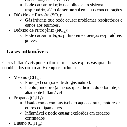
Pode causar irritação nos olhos e no sistema
respiratório, além de ser mortal em altas concentrações.
Dióxido de Enxofre (SO₂):
Gás irritante que pode causar problemas respiratórios e
danos aos pulmões.
Dióxido de Nitrogênio (NO₂):
Pode causar irritação pulmonar e doenças respiratórias
graves.
– Gases inflamáveis
Gases inflamáveis podem formar misturas explosivas quando
combinados com o ar. Exemplos incluem:
Metano (CH₄):
Principal componente do gás natural.
Incolor, inodoro (a menos que adicionado odorante) e
altamente inflamável.
Propano (C₃H₈):
Usado como combustível em aquecedores, motores e
outros equipamentos.
Inflamável e pode causar explosões em espaços
confinados.
Butano (C₄H₁₀):