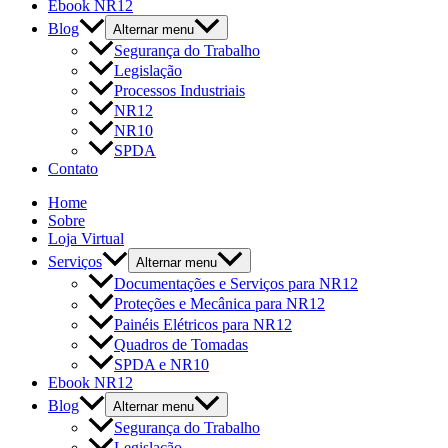
Ebook NR12
Blog
Alternar menu
Segurança do Trabalho
Legislação
Processos Industriais
NR12
NR10
SPDA
Contato
Home
Sobre
Loja Virtual
Serviços
Alternar menu
Documentações e Serviços para NR12
Proteções e Mecânica para NR12
Painéis Elétricos para NR12
Quadros de Tomadas
SPDA e NR10
Ebook NR12
Blog
Alternar menu
Segurança do Trabalho
Legislação