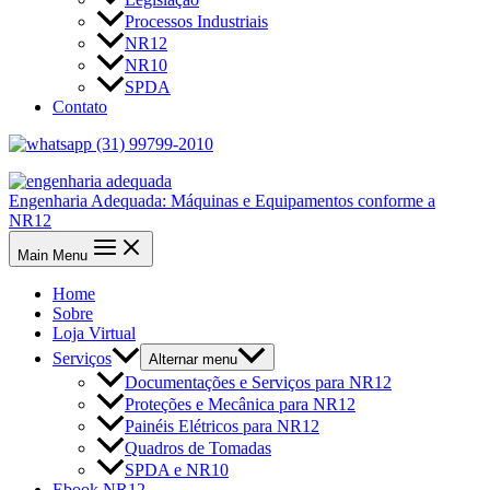
Processos Industriais
NR12
NR10
SPDA
Contato
(31) 99799-2010
Engenharia Adequada: Máquinas e Equipamentos conforme a
NR12
Main Menu
Home
Sobre
Loja Virtual
Serviços
Alternar menu
Documentações e Serviços para NR12
Proteções e Mecânica para NR12
Painéis Elétricos para NR12
Quadros de Tomadas
SPDA e NR10
Ebook NR12