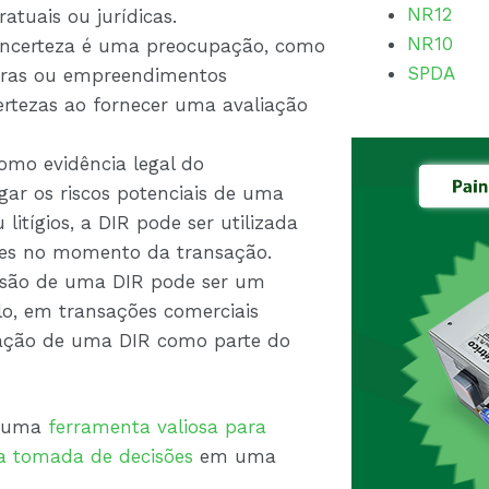
NR12
atuais ou jurídicas.
NR10
 incerteza é uma preocupação, como
SPDA
eiras ou empreendimentos
certezas ao fornecer uma avaliação
omo evidência legal do
ar os riscos potenciais de uma
itígios, a DIR pode ser utilizada
es no momento da transação.
issão de uma DIR pode ser um
plo, em transações comerciais
tação de uma DIR como parte do
é uma
ferramenta valiosa para
r a tomada de decisões
em uma