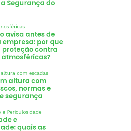
da Segurança do
o avisa antes de
a empresa: por que
m proteção contra
 atmosféricas?
em altura com
iscos, normas e
e segurança
ade e
dade: quais as