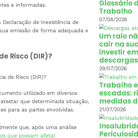
Glossário 
ntes e informadas.
Trabalho
07/08/2026
 Declaração de Inexistência de
a sua emissão de forma adequada e
Um raio nã
cair na su
investir e
de Risco (DIR)?
descargas
29/07/2026
ia de Risco (DIR)?
Trabalho 
escadas: r
ocumento utilizado em diversos
medidas d
a atestar que determinada situação,
21/07/2026
es para as partes envolvidas.
Insalubrid
almente que, após uma análise
Periculosi
tivos que possam afetar