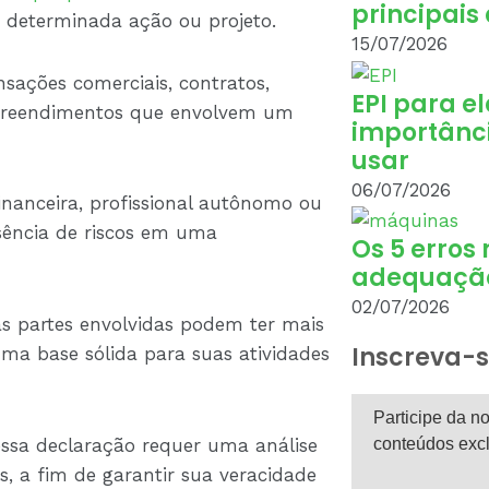
principais
determinada ação ou projeto.
15/07/2026
sações comerciais, contratos,
EPI para el
empreendimentos que envolvem um
importânci
usar
06/07/2026
inanceira, profissional autônomo ou
sência de riscos em uma
Os 5 erros
adequaçã
02/07/2026
as partes envolvidas podem ter mais
Inscreva-s
ma base sólida para suas atividades
Participe da no
conteúdos excl
essa declaração requer uma análise
s, a fim de garantir sua veracidade