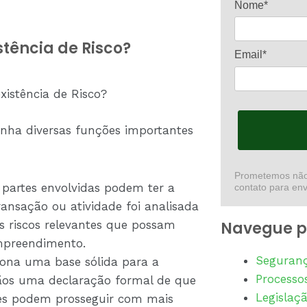
Nome*
stência de Risco?
Email*
xistência de Risco?
enha diversas funções importantes
Prometemos não 
 partes envolvidas podem ter a
contato para env
ansação ou atividade foi analisada
s riscos relevantes que possam
Navegue p
mpreendimento.
Seguranç
iona uma base sólida para a
Processos
ãos uma declaração formal de que
Legislaç
artes podem prosseguir com mais