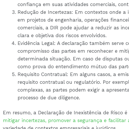
confiança em suas atividades comerciais, contr
Redução de Incertezas: Em contextos onde a
em projetos de engenharia, operações financ
comerciais, a DIR pode ajudar a reduzir as in
clara e objetiva dos riscos envolvidos.
Evidência Legal: A declaração também serve c
compromisso das partes em reconhecer e mitig
determinada situação. Em caso de disputas ou l
como prova do entendimento mútuo das part
Requisito Contratual: Em alguns casos, a em
requisito contratual ou regulatório. Por exem
complexas, as partes podem exigir a apresen
processo de due diligence.
Em resumo, a Declaração de Inexistência de Risco 
mitigar incertezas, promover a segurança e facilita
variedade de contextos empresariais e jurídicos.