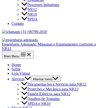
Processos Industriais
NR12
NR10
SPDA
Contato
(31) 99799-2010
Engenharia Adequada: Máquinas e Equipamentos conforme a
NR12
Main Menu
Home
Sobre
Loja Virtual
Serviços
Alternar menu
Documentações e Serviços para NR12
Proteções e Mecânica para NR12
Painéis Elétricos para NR12
Quadros de Tomadas
SPDA e NR10
Ebook NR12