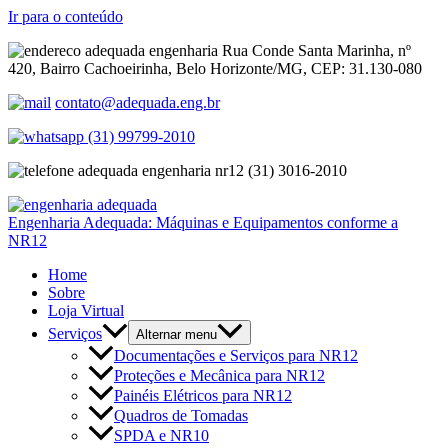
Ir para o conteúdo
Rua Conde Santa Marinha, nº
420, Bairro Cachoeirinha, Belo Horizonte/MG, CEP: 31.130-080
contato@adequada.eng.br
(31) 99799-2010
(31) 3016-2010
Engenharia Adequada: Máquinas e Equipamentos conforme a
NR12
Home
Sobre
Loja Virtual
Serviços
Alternar menu
Documentações e Serviços para NR12
Proteções e Mecânica para NR12
Painéis Elétricos para NR12
Quadros de Tomadas
SPDA e NR10