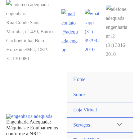
Rua Conde Santa
contato
Marinha, nº 420, Bairro
(31)
@adequ
Cachoeirinha, Belo
99799-
ada.eng.
(31) 3016-
Horizonte/MG, CEP:
2010
br
2010
31.130-080
Home
Sobre
Loja Virtual
Engenharia Adequada:
Serviços
Máquinas e Equipamentos
conforme a NR12