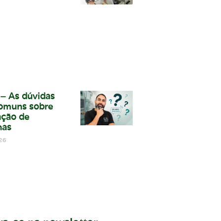
– As dúvidas
omuns sobre
ção de
nas
26