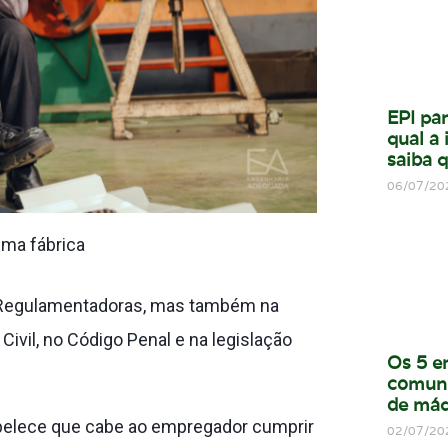
EPI par
qual a
saiba q
06/07/20
uma fábrica
s Regulamentadoras, mas também na
 Civil, no Código Penal e na legislação
Os 5 e
comun
de máq
abelece que cabe ao empregador cumprir
02/07/20