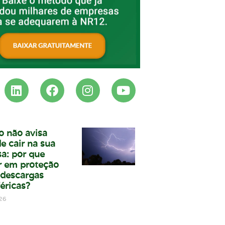
o não avisa
e cair na sua
a: por que
ir em proteção
 descargas
éricas?
26