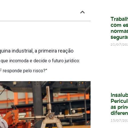
Trabal
com es
normas
segura
21/07/20
na industrial, a primeira reação
ue incomoda e decide o futuro jurídico:
F responde pelo risco?”
Insalu
Pericul
as prin
difere
15/07/20