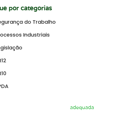
e por categorias
egurança do Trabalho
rocessos Industriais
egislação
R12
R10
PDA