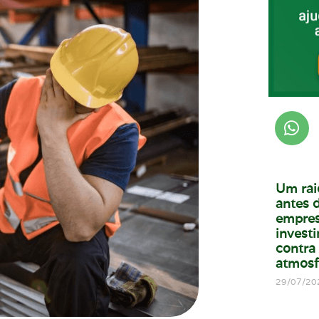
Um rai
antes d
empres
invest
contra
atmosf
29/07/20