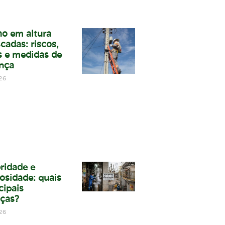
ho em altura
cadas: riscos,
 e medidas de
nça
26
bridade e
osidade: quais
cipais
nças?
26