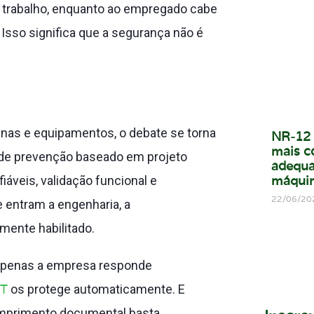
 trabalho, enquanto ao empregado cabe
Isso significa que a segurança não é
nas e equipamentos, o debate se torna
NR-12 
mais c
de prevenção baseado em projeto
adequa
máqui
áveis, validação funcional e
22/06/20
 entram a engenharia, a
lmente habilitado.
 apenas a empresa responde
T
os protege automaticamente. E
umprimento documental basta.