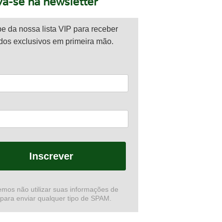
va-se na newsletter
pe da nossa lista VIP para receber
dos exclusivos em primeira mão.
Inscrever
mos não utilizar suas informações de
 para enviar qualquer tipo de SPAM.