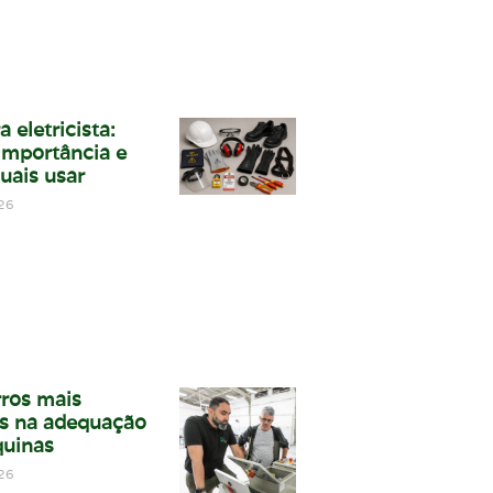
a eletricista:
 importância e
uais usar
26
rros mais
s na adequação
uinas
26