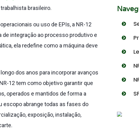
Navegu
abalhista brasileiro.
S
operacionais ou uso de EPIs, a NR-12
a de integração ao processo produtivo e
P
ica, ela redefine como a máquina deve
L
N
 longo dos anos para incorporar avanços
N
a NR-12 tem como objetivo garantir que
S
s, operados e mantidos de forma a
eu escopo abrange todas as fases do
cialização, exposição, instalação,
arte.