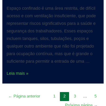
Espaço confinado é uma área restrita, de difícil
acesso e com ventilação insuficiente, que pode
representar riscos significativos para a saúde e
segurança dos trabalhadores. Esses espaços
incluem tanques, silos, tubulações, poços e
qualquer outro ambiente que não foi projetado
para ocupação contínua, mas que é grande o
suficiente para permitir a entrada de uma …
Leia mais »
←
Página anterior
1
2
3
…
5
Próxima página
→