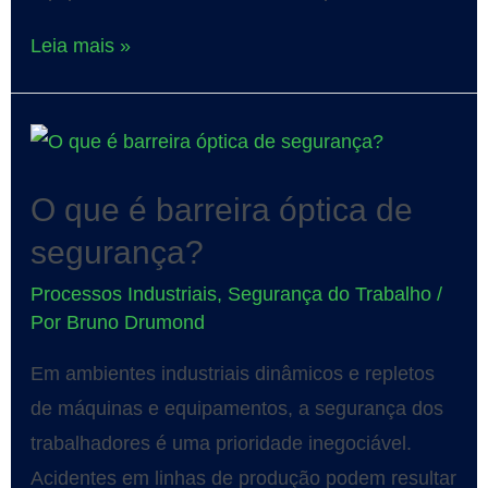
Leia mais »
O que é barreira óptica de
segurança?
Processos Industriais
,
Segurança do Trabalho
/
Por
Bruno Drumond
Em ambientes industriais dinâmicos e repletos
de máquinas e equipamentos, a segurança dos
trabalhadores é uma prioridade inegociável.
Acidentes em linhas de produção podem resultar