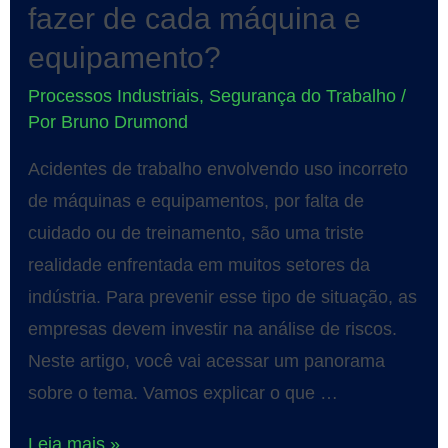
fazer de cada máquina e
equipamento?
Processos Industriais
,
Segurança do Trabalho
/
Por
Bruno Drumond
Acidentes de trabalho envolvendo uso incorreto
de máquinas e equipamentos, por falta de
cuidado ou de treinamento, são uma triste
realidade enfrentada em muitos setores da
indústria. Para prevenir esse tipo de situação, as
empresas devem investir na análise de riscos.
Neste artigo, você vai acessar um panorama
sobre o tema. Vamos explicar o que …
Leia mais »