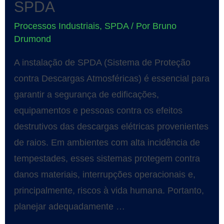
SPDA
Processos Industriais
,
SPDA
/ Por
Bruno
Drumond
A instalação de SPDA (Sistema de Proteção
contra Descargas Atmosféricas) é essencial para
garantir a segurança de edificações,
equipamentos e pessoas contra os efeitos
destrutivos das descargas elétricas provenientes
de raios. Em ambientes com alta incidência de
tempestades, esses sistemas protegem contra
danos materiais, interrupções operacionais e,
principalmente, riscos à vida humana. Portanto,
planejar adequadamente …