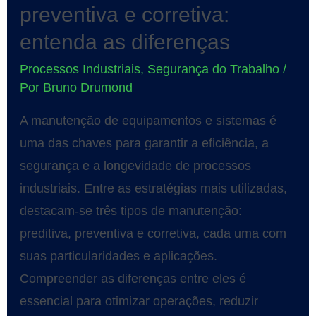
preventiva e corretiva:
entenda as diferenças
Processos Industriais
,
Segurança do Trabalho
/
Por
Bruno Drumond
A manutenção de equipamentos e sistemas é
uma das chaves para garantir a eficiência, a
segurança e a longevidade de processos
industriais. Entre as estratégias mais utilizadas,
destacam-se três tipos de manutenção:
preditiva, preventiva e corretiva, cada uma com
suas particularidades e aplicações.
Compreender as diferenças entre eles é
essencial para otimizar operações, reduzir