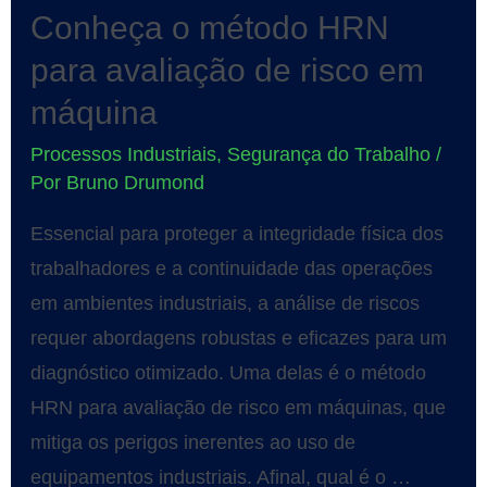
Conheça o método HRN
para avaliação de risco em
máquina
Processos Industriais
,
Segurança do Trabalho
/
Por
Bruno Drumond
Essencial para proteger a integridade física dos
trabalhadores e a continuidade das operações
em ambientes industriais, a análise de riscos
requer abordagens robustas e eficazes para um
diagnóstico otimizado. Uma delas é o método
HRN para avaliação de risco em máquinas, que
mitiga os perigos inerentes ao uso de
equipamentos industriais. Afinal, qual é o …