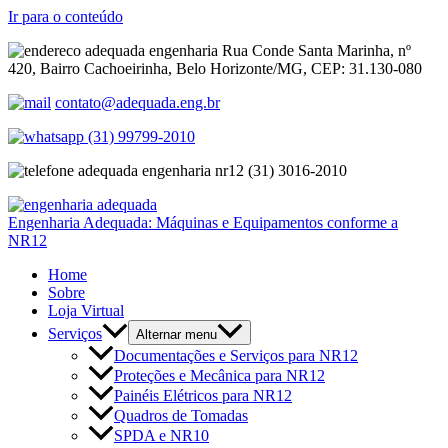
Ir para o conteúdo
Rua Conde Santa Marinha, nº
420, Bairro Cachoeirinha, Belo Horizonte/MG, CEP: 31.130-080
contato@adequada.eng.br
(31) 99799-2010
(31) 3016-2010
Engenharia Adequada: Máquinas e Equipamentos conforme a
NR12
Home
Sobre
Loja Virtual
Serviços
Alternar menu
Documentações e Serviços para NR12
Proteções e Mecânica para NR12
Painéis Elétricos para NR12
Quadros de Tomadas
SPDA e NR10