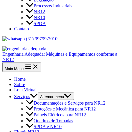
Processos Industriais
NR12
NR10
SPDA
Contato
(31) 99799-2010
Engenharia Adequada: Máquinas e Equipamentos conforme a
NR12
Main Menu
Home
Sobre
Loja Virtual
Serviços
Alternar menu
Documentações e Serviços para NR12
Proteções e Mecânica para NR12
Painéis Elétricos para NR12
Quadros de Tomadas
SPDA e NR10
Ebook NR12