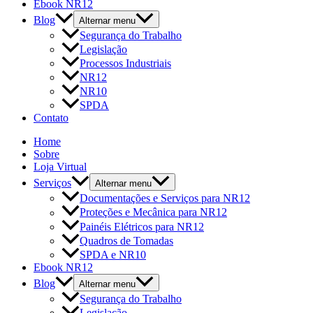
Ebook NR12
Blog
Alternar menu
Segurança do Trabalho
Legislação
Processos Industriais
NR12
NR10
SPDA
Contato
Home
Sobre
Loja Virtual
Serviços
Alternar menu
Documentações e Serviços para NR12
Proteções e Mecânica para NR12
Painéis Elétricos para NR12
Quadros de Tomadas
SPDA e NR10
Ebook NR12
Blog
Alternar menu
Segurança do Trabalho
Legislação