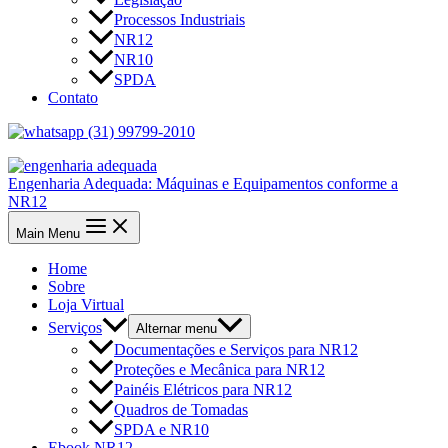
Processos Industriais
NR12
NR10
SPDA
Contato
(31) 99799-2010
Engenharia Adequada: Máquinas e Equipamentos conforme a
NR12
Main Menu
Home
Sobre
Loja Virtual
Serviços
Alternar menu
Documentações e Serviços para NR12
Proteções e Mecânica para NR12
Painéis Elétricos para NR12
Quadros de Tomadas
SPDA e NR10
Ebook NR12