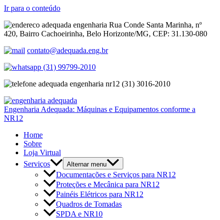
Ir para o conteúdo
Rua Conde Santa Marinha, nº
420, Bairro Cachoeirinha, Belo Horizonte/MG, CEP: 31.130-080
contato@adequada.eng.br
(31) 99799-2010
(31) 3016-2010
Engenharia Adequada: Máquinas e Equipamentos conforme a
NR12
Home
Sobre
Loja Virtual
Serviços
Alternar menu
Documentações e Serviços para NR12
Proteções e Mecânica para NR12
Painéis Elétricos para NR12
Quadros de Tomadas
SPDA e NR10