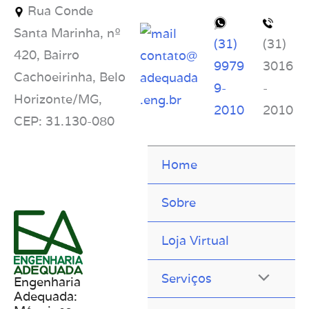
Rua Conde
Santa Marinha, nº
(31)
(31)
420, Bairro
contato@
9979
3016
Cachoeirinha, Belo
adequada
9-
-
Horizonte/MG,
.eng.br
2010
2010
CEP: 31.130-080
Home
Sobre
Loja Virtual
Serviços
Engenharia
Adequada: