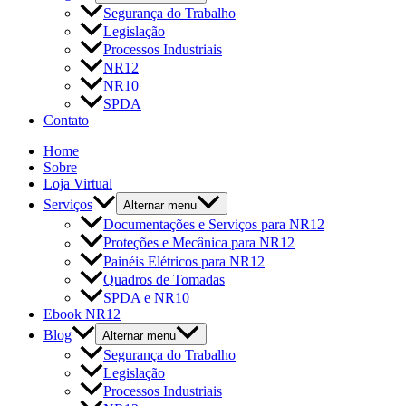
Segurança do Trabalho
Legislação
Processos Industriais
NR12
NR10
SPDA
Contato
Home
Sobre
Loja Virtual
Serviços
Alternar menu
Documentações e Serviços para NR12
Proteções e Mecânica para NR12
Painéis Elétricos para NR12
Quadros de Tomadas
SPDA e NR10
Ebook NR12
Blog
Alternar menu
Segurança do Trabalho
Legislação
Processos Industriais