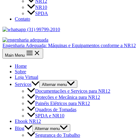
NR12
NR10
SPDA
Contato
(31) 99799-2010
Engenharia Adequada: Máquinas e Equipamentos conforme a NR12
Main Menu
Home
Sobre
Loja Virtual
Serviços
Alternar menu
Documentações e Serviços para NR12
Proteções e Mecânica para NR12
Painéis Elétricos para NR12
Quadros de Tomadas
SPDA e NR10
Ebook NR12
Blog
Alternar menu
Segurança do Trabalho