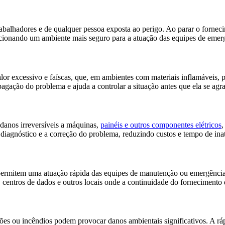
 trabalhadores e de qualquer pessoa exposta ao perigo. Ao parar o forne
orcionando um ambiente mais seguro para a atuação das equipes de emer
calor excessivo e faíscas, que, em ambientes com materiais inflamáveis
pagação do problema e ajuda a controlar a situação antes que ela se agr
danos irreversíveis a máquinas,
painéis e outros componentes elétricos
,
o diagnóstico e a correção do problema, reduzindo custos e tempo de ina
 permitem uma atuação rápida das equipes de manutenção ou emergência,
s, centros de dados e outros locais onde a continuidade do fornecimento
sões ou incêndios podem provocar danos ambientais significativos. A ráp