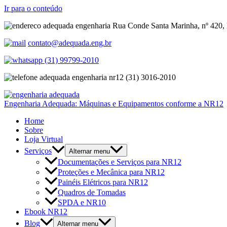
Ir para o conteúdo
Rua Conde Santa Marinha, nº 420, 
contato@adequada.eng.br
(31) 99799-2010
(31) 3016-2010
Engenharia Adequada: Máquinas e Equipamentos conforme a NR12
Home
Sobre
Loja Virtual
Serviços
Alternar menu
Documentações e Serviços para NR12
Proteções e Mecânica para NR12
Painéis Elétricos para NR12
Quadros de Tomadas
SPDA e NR10
Ebook NR12
Blog
Alternar menu